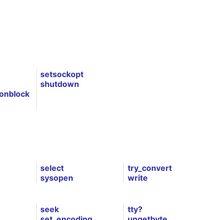
setsockopt
shutdown
onblock
select
try_convert
sysopen
write
seek
tty?
set_encoding
ungetbyte