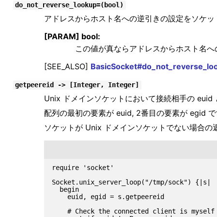
do_not_reverse_lookup=(bool)
アドレスからホスト名への逆引きの設定をソケッ
[PARAM] bool:
この値が真ならアドレスからホスト名へ
[SEE_ALSO]
BasicSocket#do_not_reverse_lo
getpeereid -> [Integer, Integer]
Unix ドメインソケットにおいて接続相手の euid 
配列の最初の要素が euid, 2番目の要素が egid 
ソケットが Unix ドメインソケットでない場合
require 'socket'

Socket.unix_server_loop("/tmp/sock") {|s|

  begin

    euid, egid = s.getpeereid

    # Check the connected client is myself 