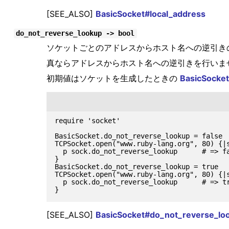
[SEE_ALSO]
BasicSocket#local_address
do_not_reverse_lookup -> bool
ソケットごとのアドレスからホスト名への逆引き
真ならアドレスからホスト名への逆引きを行いま
初期値はソケットを生成したときの
BasicSocket
require 'socket'

BasicSocket.do_not_reverse_lookup = false

TCPSocket.open("www.ruby-lang.org", 80) {|s
  p sock.do_not_reverse_lookup      # => fa
}

BasicSocket.do_not_reverse_lookup = true

TCPSocket.open("www.ruby-lang.org", 80) {|s
  p sock.do_not_reverse_lookup      # => tr
[SEE_ALSO]
BasicSocket#do_not_reverse_lo