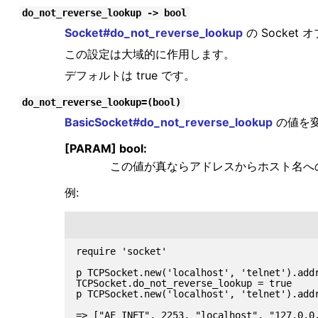
do_not_reverse_lookup -> bool
Socket#do_not_reverse_lookup
の Socke
この設定は大域的に作用します。
デフォルトは true です。
do_not_reverse_lookup=(bool)
BasicSocket#do_not_reverse_lookup
の値を
[PARAM] bool:
この値が真ならアドレスからホスト名へ
例:
require 'socket'

p TCPSocket.new('localhost', 'telnet').addr
TCPSocket.do_not_reverse_lookup = true

p TCPSocket.new('localhost', 'telnet').addr
=> ["AF_INET", 2253, "localhost", "127.0.0.