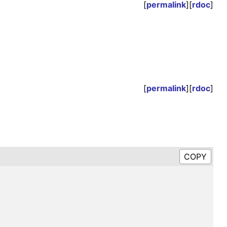
[
permalink
][
rdoc
]
[
permalink
][
rdoc
]