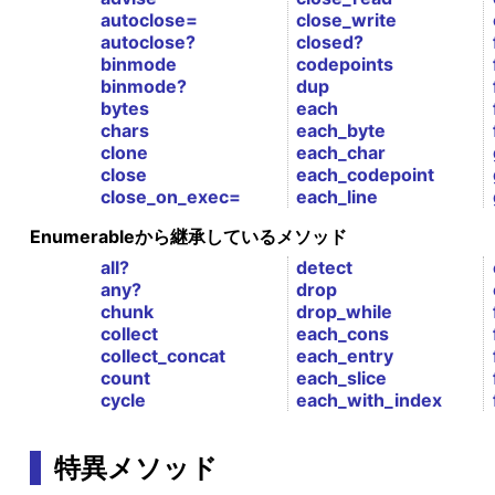
autoclose=
close_write
autoclose?
closed?
binmode
codepoints
binmode?
dup
bytes
each
chars
each_byte
clone
each_char
close
each_codepoint
close_on_exec=
each_line
Enumerableから継承しているメソッド
all?
detect
any?
drop
chunk
drop_while
collect
each_cons
collect_concat
each_entry
count
each_slice
cycle
each_with_index
特異メソッド