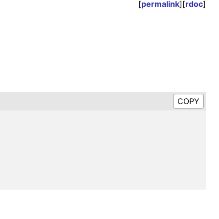
[
permalink
][
rdoc
]