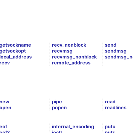
getsockname
recv_nonblock
send
getsockopt
recvmsg
sendmsg
local_address
recvmsg_nonblock
sendmsg_n
recv
remote_address
new
pipe
read
open
popen
readlines
eof
internal_encoding
putc
eof?
ioctl
puts