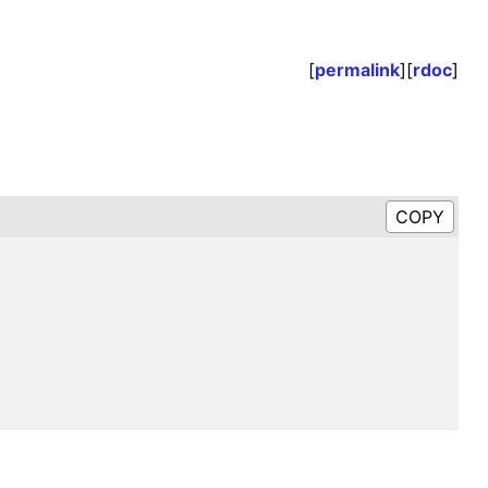
[
permalink
][
rdoc
]