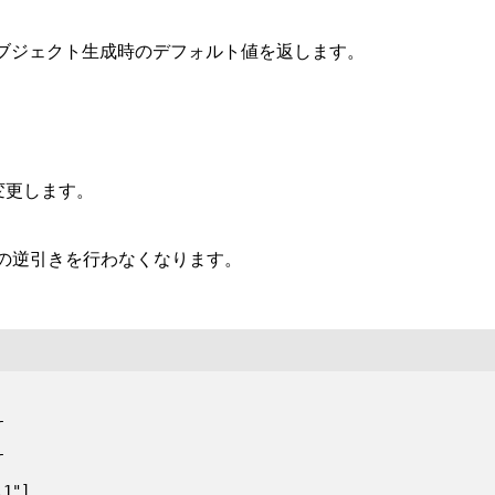
t オブジェクト生成時のデフォルト値を返します。
変更します。
の逆引きを行わなくなります。




1"]
