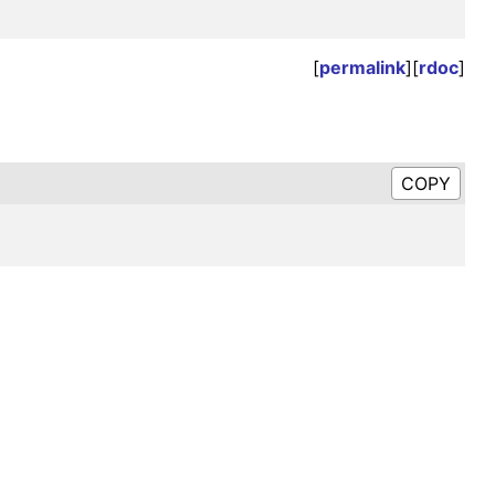
[
permalink
][
rdoc
]