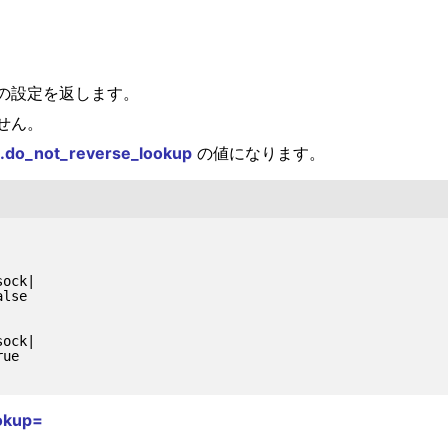
の設定を返します。
せん。
.do_not_reverse_lookup
の値になります。
ock|

lse

ock|

ue

okup=