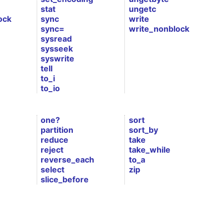
stat
ungetc
ock
sync
write
sync=
write_nonblock
sysread
sysseek
syswrite
tell
to_i
to_io
one?
sort
partition
sort_by
reduce
take
reject
take_while
reverse_each
to_a
select
zip
slice_before