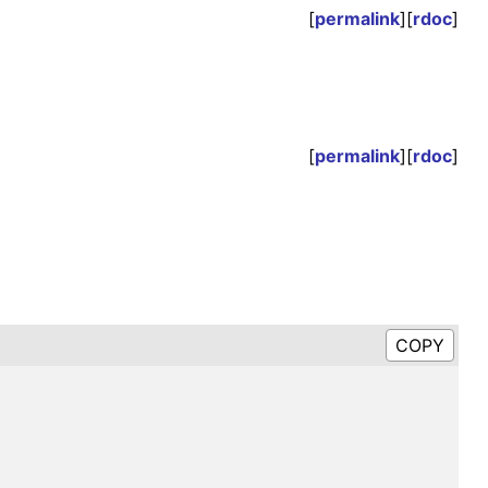
[
permalink
][
rdoc
]
[
permalink
][
rdoc
]