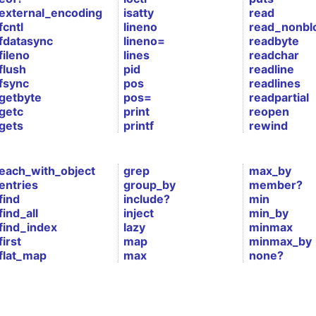
external_encoding
isatty
read
fcntl
lineno
read_nonbl
fdatasync
lineno=
readbyte
fileno
lines
readchar
flush
pid
readline
fsync
pos
readlines
getbyte
pos=
readpartial
getc
print
reopen
gets
printf
rewind
each_with_object
grep
max_by
entries
group_by
member?
find
include?
min
find_all
inject
min_by
find_index
lazy
minmax
first
map
minmax_by
flat_map
max
none?