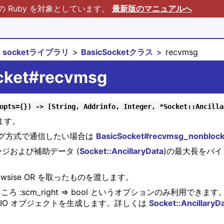
Ruby を対象としています。
最新版のマニュアルへ
socketライブラリ
BasicSocketクラス
recvmsg
ocket#recvmsg
opts={}) -> [String, Addrinfo, Integer, *Socket::Ancilla
ます。
グ方式で通信したい場合は
BasicSocket#recvmsg_nonbloc
メッセージおよび補助データ (
Socket::AncillaryData
)の最大長をバ
 biwsise OR を取ったものを渡します。
 :scm_right => bool というオプションのみ利用できま
IO オブジェクトを生成します。詳しくは
Socket::AncillaryD