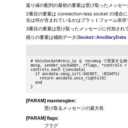
返り値の配列の最初の要素は受け取ったメッセー
2番目の要素は connection-less socket
合は何が含まれているかはプラットフォーム依存
3番目の要素は受け取ったメッセージに付加されているフラ
残りの要素は補助データ(
Socket::AncillaryData
# UnixSocket#recv_io を recvmsg で実装する例

mesg, sender_sockaddr, rflags, *controls = 
controls.each {|ancdata|

  if ancdata.cmsg_is?(:SOCKET, :RIGHTS)

    return ancdata.unix_rights[0]

  end

[PARAM] maxmesglen:
受け取るメッセージの最大長
[PARAM] flags:
フラグ