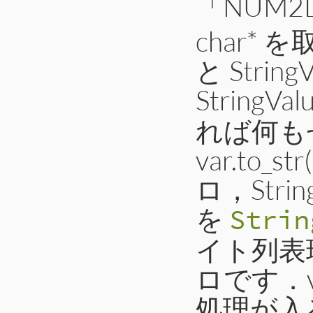
「NUM2
char* を
と Strin
StringVal
れば何もせ
var.to
ロ，String
を
Strin
イト列表現
ロです．
処理が入るの