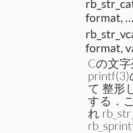
rb_str_ca
format, …
rb_str_vc
format, va
Cの文字
print
て 整形
する．
れ rb_str
rb_sprint