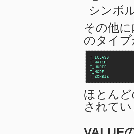
シンボ
その他に
のタイプ
T_ICLASS
T_MATCH
T_UNDEF
T_NODE
T_ZOMBIE
ほとんど
されてい
VALU