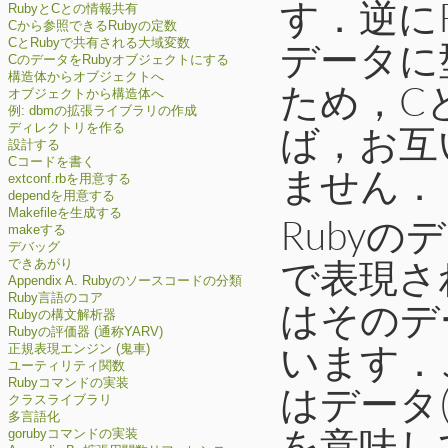
す．逆に
RubyとCとの情報共有
Cから参照できるRubyの定数
データに
CとRubyで共有される大域変数
CのデータをRubyオブジェクトにする
構造体からオブジェクトへ
ため，C
オブジェクトから構造体へ
例: dbmの拡張ライブラリの作成
ば，お互
ディレクトリを作る
設計する
Cコードを書く
ません．
extconf.rbを用意する
dependを用意する
Makefileを生成する
Rubyの
makeする
デバッグ
で表現さ
できあがり
Appendix A. Rubyのソースコードの分類
Ruby言語のコア
はそのデ
Rubyの構文解析器
Rubyの評価器 (通称YARV)
います．
正規表現エンジン (鬼車)
ユーティリティ関数
Rubyコマンドの実装
はデータ
クラスライブラリ
多言語化
を意味し
gorubyコマンドの実装