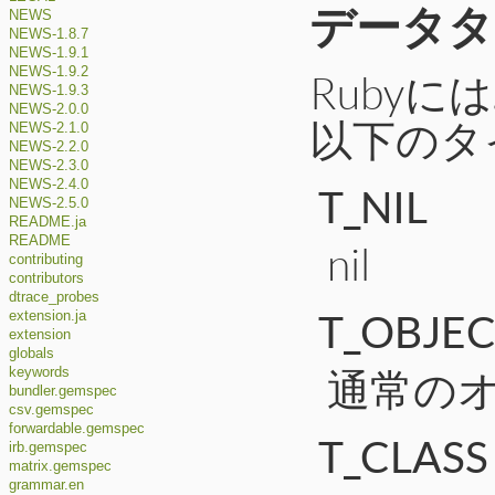
データタ
NEWS
NEWS-1.8.7
NEWS-1.9.1
NEWS-1.9.2
Ruby
NEWS-1.9.3
NEWS-2.0.0
以下のタ
NEWS-2.1.0
NEWS-2.2.0
NEWS-2.3.0
NEWS-2.4.0
T_NIL
NEWS-2.5.0
README.ja
README
nil
contributing
contributors
dtrace_probes
T_OBJE
extension.ja
extension
globals
通常の
keywords
bundler.gemspec
csv.gemspec
forwardable.gemspec
T_CLASS
irb.gemspec
matrix.gemspec
grammar.en