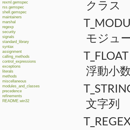
クラス
rexml.gemspec
rss.gemspec
shell.gemspec
maintainers
T_MODU
marshal
regexp
security
モジュ
signals
standard_library
syntax
T_FLOAT
assignment
calling_methods
control_expressions
浮動小
exceptions
literals
methods
miscellaneous
T_STRIN
modules_and_classes
precedence
refinements
文字列
README.win32
T_REGE