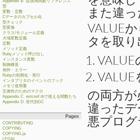
Appendix B. 拡張用関数リファレンス
型
また違っ
変数・定数
Cデータのカプセル化
型チェック
VALU
型変換
クラス/モジュール定義
タを取り
大域変数定義
定数
メソッド定義
Rubyメソッド呼び出し
VAL
インスタンス変数
制御構造
例外・エラー
VALU
Rubyの初期化・実行
インタプリタのイベントのフック
メモリ使用量
の両方が
互換性のためのマクロ
Appendix C. extconf.rbで使える関数たち
Appendix D. 世代別GC
違ったデ
悪プログラ
Pages
CONTRIBUTING
COPYING
COPYING.ja
LEGAL