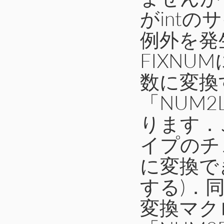
がint
例外を発
FIXNU
数に変換す
「NUM2
ります．
イプのチ
に変換で
する)．
変換マクロ