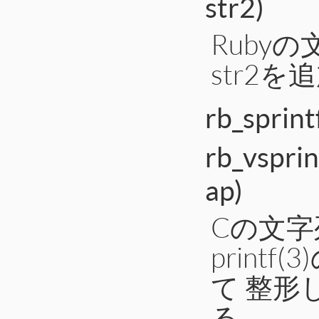
str2)
Rubyの
str2
rb_sprint
rb_vsprin
ap)
Cの文字
print
て 整形
る．