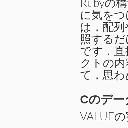
Ruby
に気をつ
は，配列
照するだ
です．直
クトの内
て，思わ
Cのデー
VALUE