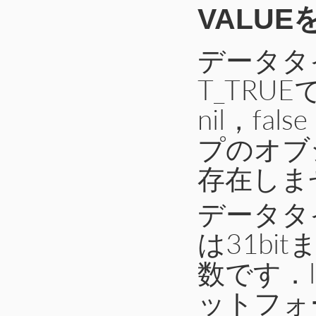
VALU
データタイ
T_TRU
nil，fa
プのオブ
存在しま
データタイ
は31bi
数です．l
ットフォー