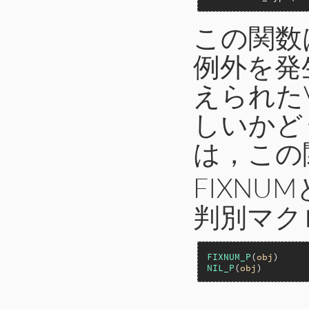
この関数は
例外を発
えられた
しいかど
は，この
FIXNU
判別マク
FIXNUM_P
(
obj
NIL_P
(
obj