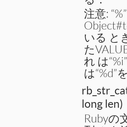
注意: “%
Objec
いる ときは
たVAL
れ は“
は“%d
rb_str_ca
long len)
Rubyの