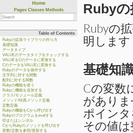
Home
Ruby
Pages
Classes
Methods
Ruby
Table of Contents
明します
Rubyの拡張ライブラリの作り方
基礎知識
データタイプ
VALUEのデータタイプをチェックする
VALUEをCのデータに変換する
基礎知
CのデータをVALUEに変換する
Rubyのデータを操作する
文字列に対する関数
配列に対する関数
Cの変数
Rubyの機能を使う
Rubyに機能を追加する
クラス/モジュール定義
がありま
メソッド/特異メソッド定義
定数定義
ポインタ
Rubyの機能をCから呼び出す
Rubyのプログラムをevalする
その値は
IDまたはシンボル
CからRubyのメソッドを呼び出す
変数/定数を参照/更新する