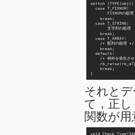
switch (TYPE(obj)) 
  case T_FIXNUM:

       FIXNUMの処理 
    break;

  case T_STRING:

       文字列の処理  
    break;

  case T_ARRAY:

    /* 配列の処理 */

    break;

  default:

    /* 例外を発生させる
    rb_raise(rb_eT
    break;

}
それとデ
て，正し
関数が用
void Check_Type(VA