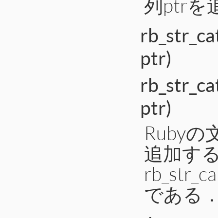
列ptr
rb_str_ca
ptr)
rb_str_ca
ptr)
Rubyの
追加す
rb_str_ca
である