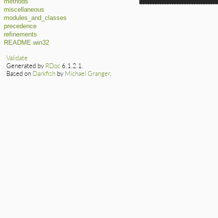
methods
miscellaneous
modules_and_classes
precedence
refinements
README.win32
Validate
Generated by
RDoc
6.1.2.1.
Based on
Darkfish
by
Michael Granger
.