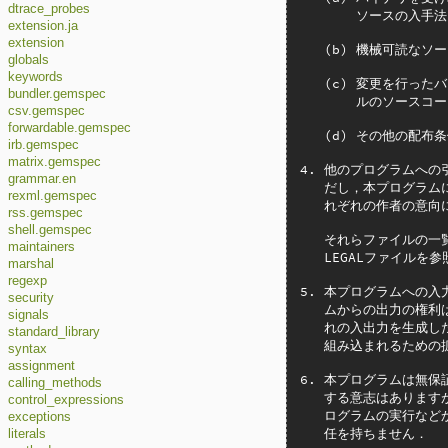
dtrace_probes
       ソースの入手
extension.ja
extension
   (b) 機械可読なソ
globals
keywords
   (c) 変更を行っ
bundler.gemspec
       ルのソースコ
csv.gemspec
forwardable.gemspec
   (d) その他の配布
irb.gemspec
matrix.gemspec
4. 他のプログラムへの
grammar.en
   だし，本プログラム
rexml.gemspec
   れぞれの作者の意向
rss.gemspec
shell.gemspec
   それらファイルの一
maintainers
   LEGALファイルを
marshal
regexp
5. 本プログラムへの入
security
   ムからの出力の権利
signals
   れの入出力を生成し
standard_library
   組み込まれるための
syntax
assignment
6. 本プログラムは無保
calling_methods
   する意志はあります
control_expressions
   ログラムの実行など
exceptions
   任を持ちません．
literals