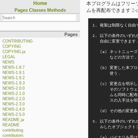
本プログラムはフリーソフ
Home
ムを再配布できます 2-c
Pages
Classes
Methods
1. 複製は制限なく自由で
Pages
2. 以下の条件のいずれ
   自由に変更できます．
CONTRIBUTING
COPYING
   (a) ネットニュ
COPYING.ja
       などの方法で
LEGAL
NEWS
   (b) 変更した本
NEWS-1.8.7
       使う．

NEWS-1.9.1
NEWS-1.9.2
   (c) 変更点を明
NEWS-1.9.3
NEWS-2.0.0
       そのソフト
NEWS-2.1.0
       ムも同時に
NEWS-2.2.0
       スの入手法を明
NEWS-2.3.0
NEWS-2.4.0
   (d) その他の変更
NEWS-2.5.0
README.ja
3. 以下の条件のいずれ
README
   ルしたオブジェクト
contributing
contributors
   (a) バイナリを