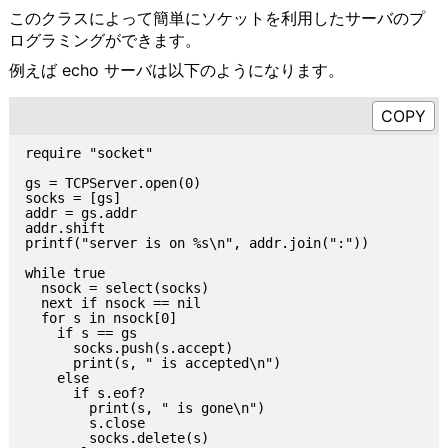
このクラスによって簡単にソケットを利用したサーバのプ
ログラミングができます。
例えば echo サーバは以下のようになります。
require "socket"

gs = TCPServer.open(0)

socks = [gs]

addr = gs.addr

addr.shift

printf("server is on %s\n", addr.join(":"))

while true

  nsock = select(socks)

  next if nsock == nil

  for s in nsock[0]

    if s == gs

      socks.push(s.accept)

      print(s, " is accepted\n")

    else

      if s.eof?

        print(s, " is gone\n")

        s.close

        socks.delete(s)
