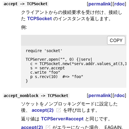
[
permalink
][
rdoc
]
accept -> TCPSocket
クライアントからの接続要求を受け付け、接続し
た
TCPSocket
のインスタンスを返します。
例:
require 'socket'

TCPServer.open("", 0) {|serv|

  c = TCPSocket.new(*serv.addr.values_at(3,1)
  s = serv.accept

  c.write "foo"

  p s.recv(10)  #=> "foo"

[
permalink
][
rdoc
]
accept_nonblock -> TCPSocket
ソケットをノンブロッキングモードに設定した
後、
accept(2)
を呼び出します。
返り値は
TCPServer#accept
と同じです。
accept(2)
がエラーになった場合、 EAGAIN,