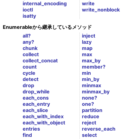
internal_encoding
write
ioctl
write_nonblock
isatty
Enumerableから継承しているメソッド
all?
inject
any?
lazy
chunk
map
collect
max
collect_concat
max_by
count
member?
cycle
min
detect
min_by
drop
minmax
drop_while
minmax_by
each_cons
none?
each_entry
one?
each_slice
partition
each_with_index
reduce
each_with_object
reject
entries
reverse_each
find
select