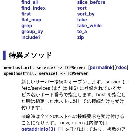
find_all
slice_before
find_index
sort
first
sort_by
flat_map
take
grep
take_while
group_by
to_a
include?
zip
特異メソッド
[
permalink
][
rdoc
]
new(host=nil, service) -> TCPServer
open(host=nil, service) -> TCPServer
新しいサーバー接続をオープンします。service は
/etc/services (または NIS) に登録されているサー
ビス名かポート番号で指定します。host を指定し
た時は指定したホストに対しての接続だけを受け
付けます。
省略時は全てのホストへの接続要求を受け付ける
ことになります。 new, open は内部では
getaddrinfo(3)
を呼び出しており、複数のア