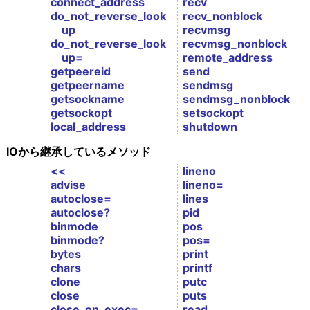
connect_address
recv
do_not_reverse_look
recv_nonblock
up
recvmsg
do_not_reverse_look
recvmsg_nonblock
up=
remote_address
getpeereid
send
getpeername
sendmsg
getsockname
sendmsg_nonblock
getsockopt
setsockopt
local_address
shutdown
IOから継承しているメソッド
<<
lineno
advise
lineno=
autoclose=
lines
autoclose?
pid
binmode
pos
binmode?
pos=
bytes
print
chars
printf
clone
putc
close
puts
close_on_exec=
read