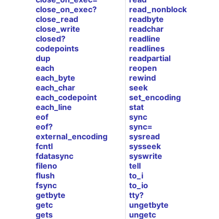
close_on_exec?
read_nonblock
close_read
readbyte
close_write
readchar
closed?
readline
codepoints
readlines
dup
readpartial
each
reopen
each_byte
rewind
each_char
seek
each_codepoint
set_encoding
each_line
stat
eof
sync
eof?
sync=
external_encoding
sysread
fcntl
sysseek
fdatasync
syswrite
fileno
tell
flush
to_i
fsync
to_io
getbyte
tty?
getc
ungetbyte
gets
ungetc