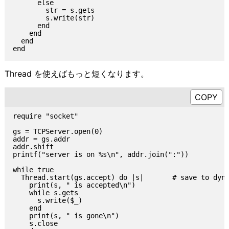
      else

        str = s.gets

        s.write(str)

      end

    end

  end

Thread を使えばもっと短くなります。
require "socket"

gs = TCPServer.open(0)

addr = gs.addr

addr.shift

printf("server is on %s\n", addr.join(":"))

while true

  Thread.start(gs.accept) do |s|       # save to dyna
    print(s, " is accepted\n")

    while s.gets

      s.write($_)

    end

    print(s, " is gone\n")

    s.close
