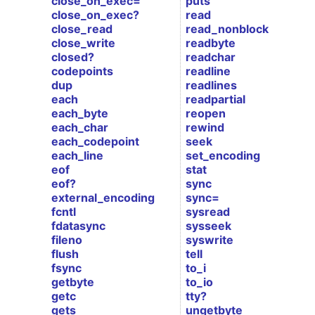
close_on_exec=
puts
close_on_exec?
read
close_read
read_nonblock
close_write
readbyte
closed?
readchar
codepoints
readline
dup
readlines
each
readpartial
each_byte
reopen
each_char
rewind
each_codepoint
seek
each_line
set_encoding
eof
stat
eof?
sync
external_encoding
sync=
fcntl
sysread
fdatasync
sysseek
fileno
syswrite
flush
tell
fsync
to_i
getbyte
to_io
getc
tty?
gets
ungetbyte