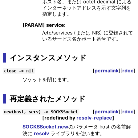
ホスト名、または octet decimal による
インターネットアドレスを示す文字列を
指定します。
[PARAM] service:
/etc/services (または NIS) に登録されて
いるサービス名かポート番号です。
インスタンスメソッド
[
permalink
][
rdoc
]
close -> nil
ソケットを閉じます。
再定義されたメソッド
[
permalink
][
rdoc
]
new(host, serv) -> SOCKSSocket
[redefined by
resolv-replace
]
SOCKSSocket.new
のパラメータ host の名前解
決に
resolv
ライブラリを使います。