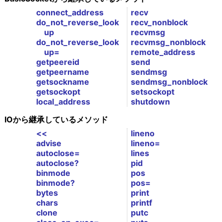
connect_address
recv
do_not_reverse_look
recv_nonblock
up
recvmsg
do_not_reverse_look
recvmsg_nonblock
up=
remote_address
getpeereid
send
getpeername
sendmsg
getsockname
sendmsg_nonblock
getsockopt
setsockopt
local_address
shutdown
IOから継承しているメソッド
<<
lineno
advise
lineno=
autoclose=
lines
autoclose?
pid
binmode
pos
binmode?
pos=
bytes
print
chars
printf
clone
putc