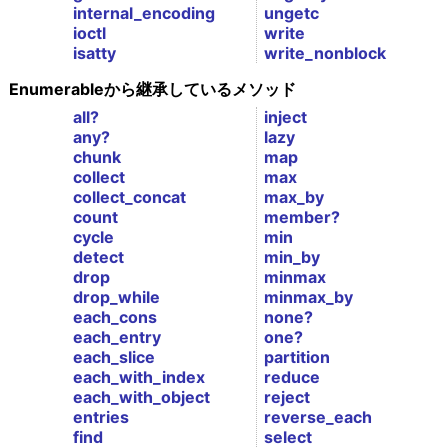
internal_encoding
ungetc
ioctl
write
isatty
write_nonblock
Enumerableから継承しているメソッド
all?
inject
any?
lazy
chunk
map
collect
max
collect_concat
max_by
count
member?
cycle
min
detect
min_by
drop
minmax
drop_while
minmax_by
each_cons
none?
each_entry
one?
each_slice
partition
each_with_index
reduce
each_with_object
reject
entries
reverse_each
find
select