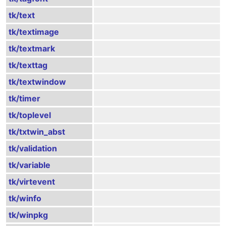
tk/text
tk/textimage
tk/textmark
tk/texttag
tk/textwindow
tk/timer
tk/toplevel
tk/txtwin_abst
tk/validation
tk/variable
tk/virtevent
tk/winfo
tk/winpkg