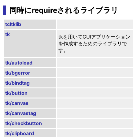
同時にrequireされるライブラリ
tcltklib
tk
tkを用いてGUIアプリケーション
を作成するためのライブラリで
す。
tk/autoload
tk/bgerror
tk/bindtag
tk/button
tk/canvas
tk/canvastag
tk/checkbutton
tk/clipboard