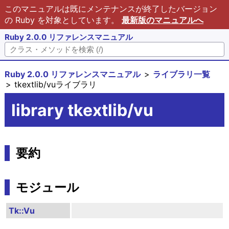
このマニュアルは既にメンテナンスが終了したバージョン
の Ruby を対象としています。
最新版のマニュアルへ
Ruby 2.0.0 リファレンスマニュアル
Ruby 2.0.0 リファレンスマニュアル
ライブラリ一覧
tkextlib/vuライブラリ
library tkextlib/vu
要約
モジュール
Tk::Vu