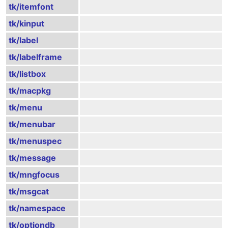
tk/itemfont
tk/kinput
tk/label
tk/labelframe
tk/listbox
tk/macpkg
tk/menu
tk/menubar
tk/menuspec
tk/message
tk/mngfocus
tk/msgcat
tk/namespace
tk/optiondb