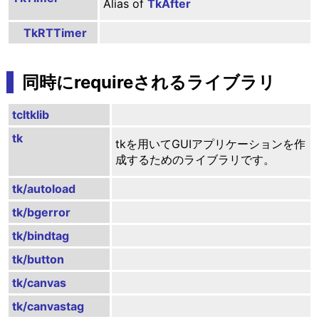
Alias of
TkAfter
TkRTTimer
同時にrequireされるライブラリ
tcltklib
tk
tkを用いてGUIアプリケーションを作
成するためのライブラリです。
tk/autoload
tk/bgerror
tk/bindtag
tk/button
tk/canvas
tk/canvastag