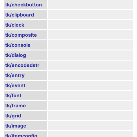
tk/checkbutton
tk/clipboard
tk/clock
tk/composite
tk/console
tk/dialog
tk/encodedstr
tk/entry
tk/event
tk/font
tk/frame
tk/grid
tk/image
tk/itemconfig