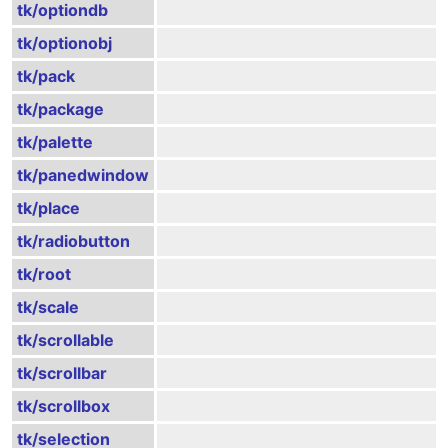
tk/optiondb
tk/optionobj
tk/pack
tk/package
tk/palette
tk/panedwindow
tk/place
tk/radiobutton
tk/root
tk/scale
tk/scrollable
tk/scrollbar
tk/scrollbox
tk/selection