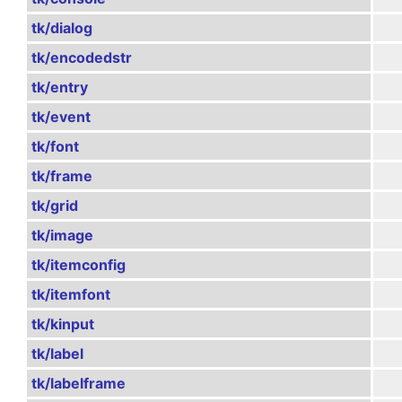
tk/dialog
tk/encodedstr
tk/entry
tk/event
tk/font
tk/frame
tk/grid
tk/image
tk/itemconfig
tk/itemfont
tk/kinput
tk/label
tk/labelframe