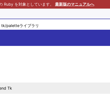
Ruby を対象としています。
最新版のマニュアルへ
tk/paletteライブラリ
end Tk