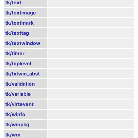
tk/text
tk/textimage
tk/textmark
tk/texttag
tk/textwindow
tk/timer
tk/toplevel
tk/txtwin_abst
tk/validation
tk/variable
tk/virtevent
tk/winfo
tk/winpkg
tk/wm