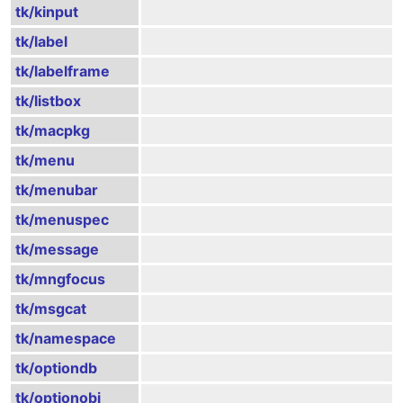
tk/kinput
tk/label
tk/labelframe
tk/listbox
tk/macpkg
tk/menu
tk/menubar
tk/menuspec
tk/message
tk/mngfocus
tk/msgcat
tk/namespace
tk/optiondb
tk/optionobj