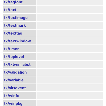
tk/tagfont
tk/text
tk/textimage
tk/textmark
tk/texttag
tk/textwindow
tk/timer
tk/toplevel
tk/txtwin_abst
tk/validation
tk/variable
tk/virtevent
tk/winfo
tk/winpkg