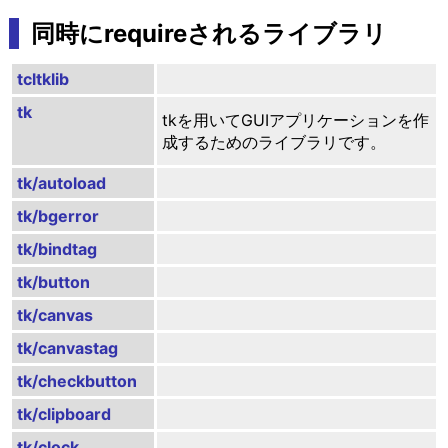
同時にrequireされるライブラリ
tcltklib
tk
tkを用いてGUIアプリケーションを作
成するためのライブラリです。
tk/autoload
tk/bgerror
tk/bindtag
tk/button
tk/canvas
tk/canvastag
tk/checkbutton
tk/clipboard
tk/clock