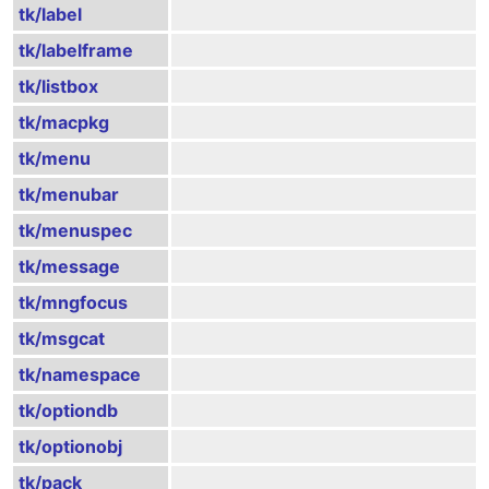
tk/label
tk/labelframe
tk/listbox
tk/macpkg
tk/menu
tk/menubar
tk/menuspec
tk/message
tk/mngfocus
tk/msgcat
tk/namespace
tk/optiondb
tk/optionobj
tk/pack