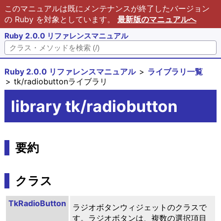
このマニュアルは既にメンテナンスが終了したバージョン
の Ruby を対象としています。
最新版のマニュアルへ
Ruby 2.0.0 リファレンスマニュアル
Ruby 2.0.0 リファレンスマニュアル
ライブラリ一覧
tk/radiobuttonライブラリ
library tk/radiobutton
要約
クラス
TkRadioButton
ラジオボタンウィジェットのクラスで
す。ラジオボタンは、複数の選択項目