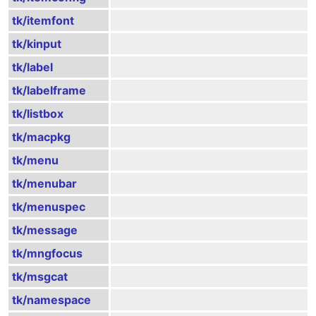
tk/itemfont
tk/kinput
tk/label
tk/labelframe
tk/listbox
tk/macpkg
tk/menu
tk/menubar
tk/menuspec
tk/message
tk/mngfocus
tk/msgcat
tk/namespace