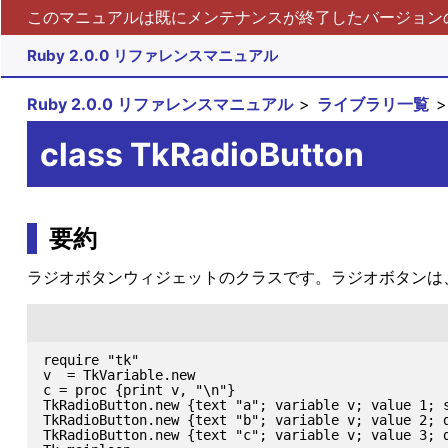
このマニュアルは既にメンテナンスが終了したバージョンの 
Ruby 2.0.0 リファレンスマニュアル
Ruby 2.0.0 リファレンスマニュアル
ライブラリ一覧
class TkRadioButton
要約
ラジオボタンウィジェットのクラスです。ラジオボタンは
require "tk"

v  = TkVariable.new

c = proc {print v, "\n"}

TkRadioButton.new {text "a"; variable v; value 1; s
TkRadioButton.new {text "b"; variable v; value 2; d
TkRadioButton.new {text "c"; variable v; value 3; d