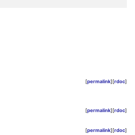
[
permalink
][
rdoc
]
[
permalink
][
rdoc
]
[
permalink
][
rdoc
]