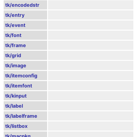
tk/encodedstr
tk/entry
tk/event
tk/font
tk/frame
tk/grid
tk/image
tk/itemconfig
tk/itemfont
tk/kinput
tk/label
tk/labelframe
tk/listbox
tk/macpkg