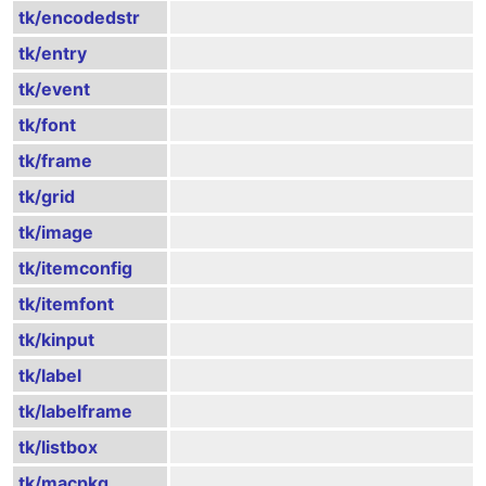
tk/encodedstr
tk/entry
tk/event
tk/font
tk/frame
tk/grid
tk/image
tk/itemconfig
tk/itemfont
tk/kinput
tk/label
tk/labelframe
tk/listbox
tk/macpkg