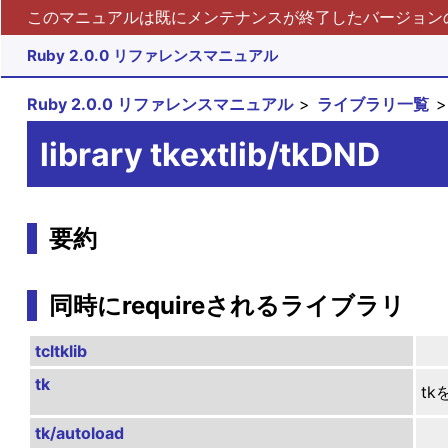
このマニュアルは既にメンテナンスが終了したバージョンの 
Ruby 2.0.0 リファレンスマニュアル
Ruby 2.0.0 リファレンスマニュアル
ライブラリ一覧
library tkextlib/tkDND
要約
同時にrequireされるライブラリ
tcltklib
tk
t
tk/autoload