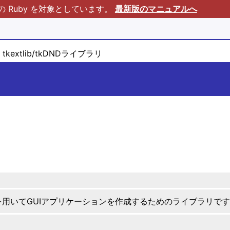
Ruby を対象としています。
最新版のマニュアルへ
tkextlib/tkDNDライブラリ
kを用いてGUIアプリケーションを作成するためのライブラリで