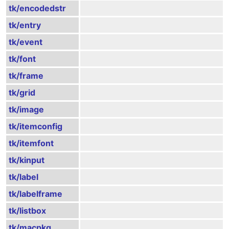
tk/encodedstr
tk/entry
tk/event
tk/font
tk/frame
tk/grid
tk/image
tk/itemconfig
tk/itemfont
tk/kinput
tk/label
tk/labelframe
tk/listbox
tk/macpkg