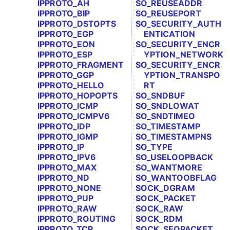
IPPROTO_AH
SO_REUSEADDR
IPPROTO_BIP
SO_REUSEPORT
IPPROTO_DSTOPTS
SO_SECURITY_AUTH
IPPROTO_EGP
ENTICATION
IPPROTO_EON
SO_SECURITY_ENCR
IPPROTO_ESP
YPTION_NETWORK
IPPROTO_FRAGMENT
SO_SECURITY_ENCR
IPPROTO_GGP
YPTION_TRANSPO
IPPROTO_HELLO
RT
IPPROTO_HOPOPTS
SO_SNDBUF
IPPROTO_ICMP
SO_SNDLOWAT
IPPROTO_ICMPV6
SO_SNDTIMEO
IPPROTO_IDP
SO_TIMESTAMP
IPPROTO_IGMP
SO_TIMESTAMPNS
IPPROTO_IP
SO_TYPE
IPPROTO_IPV6
SO_USELOOPBACK
IPPROTO_MAX
SO_WANTMORE
IPPROTO_ND
SO_WANTOOBFLAG
IPPROTO_NONE
SOCK_DGRAM
IPPROTO_PUP
SOCK_PACKET
IPPROTO_RAW
SOCK_RAW
IPPROTO_ROUTING
SOCK_RDM
IPPROTO_TCP
SOCK_SEQPACKET