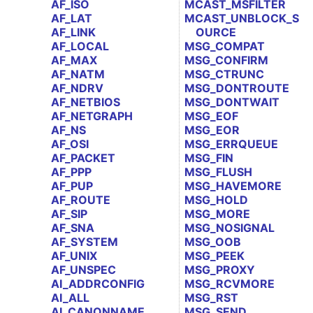
AF_ISO
MCAST_MSFILTER
AF_LAT
MCAST_UNBLOCK_S
AF_LINK
OURCE
AF_LOCAL
MSG_COMPAT
AF_MAX
MSG_CONFIRM
AF_NATM
MSG_CTRUNC
AF_NDRV
MSG_DONTROUTE
AF_NETBIOS
MSG_DONTWAIT
AF_NETGRAPH
MSG_EOF
AF_NS
MSG_EOR
AF_OSI
MSG_ERRQUEUE
AF_PACKET
MSG_FIN
AF_PPP
MSG_FLUSH
AF_PUP
MSG_HAVEMORE
AF_ROUTE
MSG_HOLD
AF_SIP
MSG_MORE
AF_SNA
MSG_NOSIGNAL
AF_SYSTEM
MSG_OOB
AF_UNIX
MSG_PEEK
AF_UNSPEC
MSG_PROXY
AI_ADDRCONFIG
MSG_RCVMORE
AI_ALL
MSG_RST
AI_CANONNAME
MSG_SEND