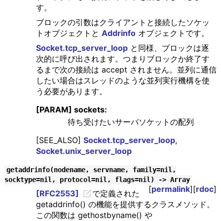
す。
ブロックの引数はクライアントと接続したソケッ
トオブジェクトと
Addrinfo
オブジェクトです。
Socket.tcp_server_loop
と同様、ブロックは逐
次的に呼び出されます。つまりブロックか終了す
るまで次の接続は accept されません。並列に通信
したい場合はスレッドのような並列実行機構を使
う必要があります。
[PARAM] sockets:
待ち受けたいサーバソケットの配列
[SEE_ALSO]
Socket.tcp_server_loop
,
Socket.unix_server_loop
getaddrinfo(nodename, servname, family=nil,
socktype=nil, protocol=nil, flags=nil) -> Array
[
permalink
][
rdoc
]
[RFC2553]
で定義された
getaddrinfo() の機能を提供するクラスメソッド。
この関数は gethostbyname() や