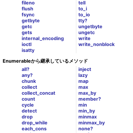
fileno
tell
flush
to_i
fsync
to_io
getbyte
tty?
getc
ungetbyte
gets
ungetc
internal_encoding
write
ioctl
write_nonblock
isatty
Enumerableから継承しているメソッド
all?
inject
any?
lazy
chunk
map
collect
max
collect_concat
max_by
count
member?
cycle
min
detect
min_by
drop
minmax
drop_while
minmax_by
each_cons
none?