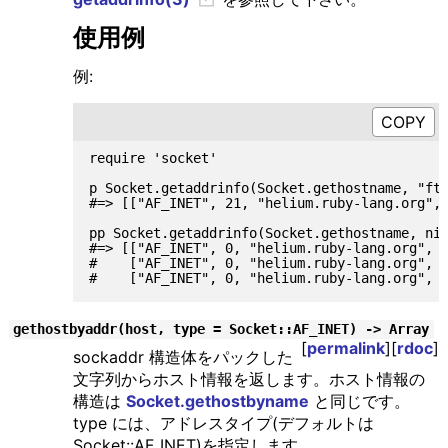
使用例
例:
require 'socket'

p Socket.getaddrinfo(Socket.gethostname, "ftp
#=> [["AF_INET", 21, "helium.ruby-lang.org", 
pp Socket.getaddrinfo(Socket.gethostname, nil
#=> [["AF_INET", 0, "helium.ruby-lang.org", "
#    ["AF_INET", 0, "helium.ruby-lang.org", "
gethostbyaddr(host, type = Socket::AF_INET) -> Array
[
permalink
][
rdoc
]
sockaddr 構造体をパックした
文字列からホスト情報を返します。ホスト情報の
構造は
Socket.gethostbyname
と同じです。
type には、アドレスタイプ(デフォルトは
Socket::AF_INET)を指定します。