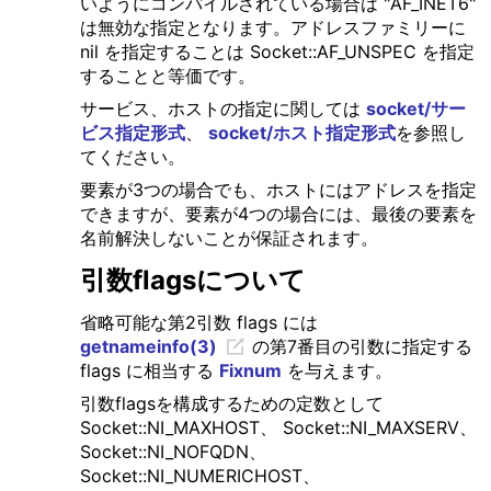
いようにコンパイルされている場合は "AF_INET6"
は無効な指定となります。アドレスファミリーに
nil を指定することは Socket::AF_UNSPEC を指定
することと等価です。
サービス、ホストの指定に関しては
socket/サー
ビス指定形式
、
socket/ホスト指定形式
を参照し
てください。
要素が3つの場合でも、ホストにはアドレスを指定
できますが、要素が4つの場合には、最後の要素を
名前解決しないことが保証されます。
引数flagsについて
省略可能な第2引数 flags には
getnameinfo(3)
の第7番目の引数に指定する
flags に相当する
Fixnum
を与えます。
引数flagsを構成するための定数として
Socket::NI_MAXHOST、 Socket::NI_MAXSERV、
Socket::NI_NOFQDN、
Socket::NI_NUMERICHOST、