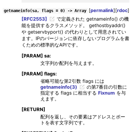
[
permalink
][
rdoc
]
getnameinfo(sa, flags = 0) -> Array
[RFC2553]
で定義された getnameinfo() の機
能を提供するクラスメソッド。 gethostbyaddr()
や getservbyport() の代わりとして用意されてい
ます。IPのバージョンに依存しないプログラムを書
くための標準的なAPIです。
[PARAM] sa:
文字列か配列を与えます。
[PARAM] flags:
省略可能な第2引数 flags には
getnameinfo(3)
の第7番目の引数に
指定する flags に相当する
Fixnum
を与
えます。
[RETURN]
配列を返し、その要素はアドレスとポー
トを表す文字列です。