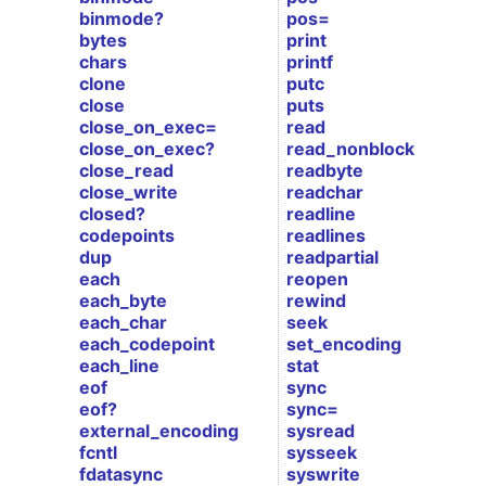
binmode?
pos=
bytes
print
chars
printf
clone
putc
close
puts
close_on_exec=
read
close_on_exec?
read_nonblock
close_read
readbyte
close_write
readchar
closed?
readline
codepoints
readlines
dup
readpartial
each
reopen
each_byte
rewind
each_char
seek
each_codepoint
set_encoding
each_line
stat
eof
sync
eof?
sync=
external_encoding
sysread
fcntl
sysseek
fdatasync
syswrite