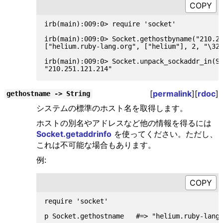
irb(main):009:0> require 'socket'

irb(main):009:0> Socket.gethostbyname("210.25
["helium.ruby-lang.org", ["helium"], 2, "\322
irb(main):009:0> Socket.unpack_sockaddr_in(So
[
permalink
][
rdoc
]
gethostname -> String
システムの標準のホスト名を取得します。
ホストの別名やアドレスなど他の情報を得るには
Socket.getaddrinfo
を使ってください。ただし、
これは不可能な場合もあります。
例:
require 'socket'
