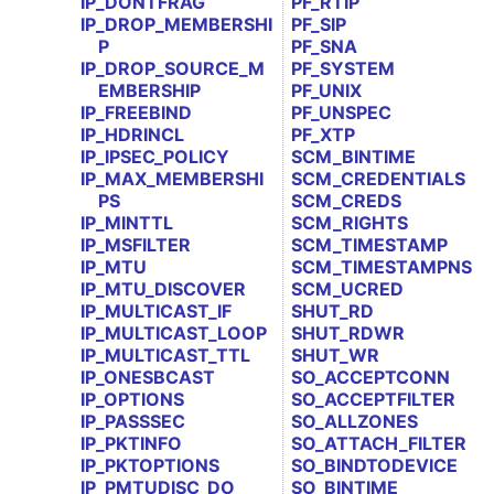
IP_DONTFRAG
PF_RTIP
IP_DROP_MEMBERSHI
PF_SIP
P
PF_SNA
IP_DROP_SOURCE_M
PF_SYSTEM
EMBERSHIP
PF_UNIX
IP_FREEBIND
PF_UNSPEC
IP_HDRINCL
PF_XTP
IP_IPSEC_POLICY
SCM_BINTIME
IP_MAX_MEMBERSHI
SCM_CREDENTIALS
PS
SCM_CREDS
IP_MINTTL
SCM_RIGHTS
IP_MSFILTER
SCM_TIMESTAMP
IP_MTU
SCM_TIMESTAMPNS
IP_MTU_DISCOVER
SCM_UCRED
IP_MULTICAST_IF
SHUT_RD
IP_MULTICAST_LOOP
SHUT_RDWR
IP_MULTICAST_TTL
SHUT_WR
IP_ONESBCAST
SO_ACCEPTCONN
IP_OPTIONS
SO_ACCEPTFILTER
IP_PASSSEC
SO_ALLZONES
IP_PKTINFO
SO_ATTACH_FILTER
IP_PKTOPTIONS
SO_BINDTODEVICE
IP_PMTUDISC_DO
SO_BINTIME