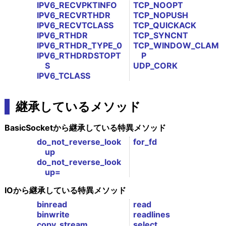
IPV6_RECVPKTINFO
TCP_NOOPT
IPV6_RECVRTHDR
TCP_NOPUSH
IPV6_RECVTCLASS
TCP_QUICKACK
IPV6_RTHDR
TCP_SYNCNT
IPV6_RTHDR_TYPE_0
TCP_WINDOW_CLAM
IPV6_RTHDRDSTOPT
P
S
UDP_CORK
IPV6_TCLASS
継承しているメソッド
BasicSocketから継承している特異メソッド
do_not_reverse_look
for_fd
up
do_not_reverse_look
up=
IOから継承している特異メソッド
binread
read
binwrite
readlines
copy_stream
select