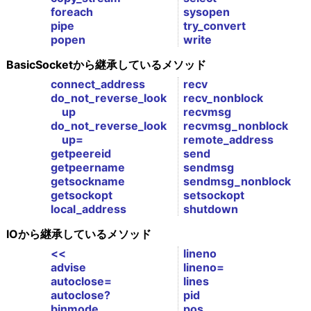
foreach
sysopen
pipe
try_convert
popen
write
BasicSocketから継承しているメソッド
connect_address
recv
do_not_reverse_look
recv_nonblock
up
recvmsg
do_not_reverse_look
recvmsg_nonblock
up=
remote_address
getpeereid
send
getpeername
sendmsg
getsockname
sendmsg_nonblock
getsockopt
setsockopt
local_address
shutdown
IOから継承しているメソッド
<<
lineno
advise
lineno=
autoclose=
lines
autoclose?
pid
binmode
pos