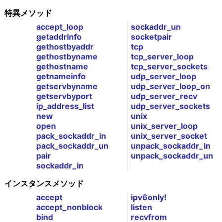
特異メソッド
accept_loop
sockaddr_un
getaddrinfo
socketpair
gethostbyaddr
tcp
gethostbyname
tcp_server_loop
gethostname
tcp_server_sockets
getnameinfo
udp_server_loop
getservbyname
udp_server_loop_on
getservbyport
udp_server_recv
ip_address_list
udp_server_sockets
new
unix
open
unix_server_loop
pack_sockaddr_in
unix_server_socket
pack_sockaddr_un
unpack_sockaddr_in
pair
unpack_sockaddr_un
sockaddr_in
インスタンスメソッド
accept
ipv6only!
accept_nonblock
listen
bind
recvfrom