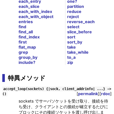
each_entry
one?
each_slice
partition
each_with_index
reduce
each_with_object
reject
entries
reverse_each
find
select
find_all
slice_before
find_index
sort
first
sort_by
flat_map
take
grep
take_while
group_by
to_a
include?
zip
特異メソッド
accept_loop(sockets) {|sock, client_addrinfo| ...} ->
[
permalink
][
rdoc
]
()
sockets でサーバソケットを受け取り、接続を待
ち受け、クライアントとの接続が確立するたびに
ブロックにその接続ソケットを渡し呼び出しま