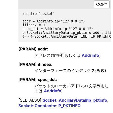
require 'socket'

addr = Addrinfo.ip("127.0.0.1")

ifindex = 0

spec_dst = Addrinfo.ip("127.0.0.1")

p Socket::AncillaryData.ip_pktinfo(addr, ifin
[PARAM] addr:
アドレス(文字列もしくは
Addrinfo
)
[PARAM] ifindex:
インターフェースのインデックス(整数)
[PARAM] spec_dst:
パケットのローカルアドレス(文字列もし
くは
Addrinfo
)
[SEE_ALSO]
Socket::AncillaryData#ip_pktinfo
,
Socket::Constants::IP_PKTINFO