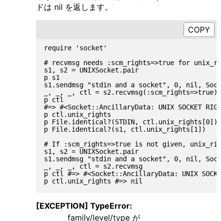
ドは nil を返します。
require 'socket'

# recvmsg needs :scm_rights=>true for unix_ri
s1, s2 = UNIXSocket.pair

p s1                                         
s1.sendmsg "stdin and a socket", 0, nil, Sock
_, _, _, ctl = s2.recvmsg(:scm_rights=>true)

p ctl

#=> #<Socket::AncillaryData: UNIX SOCKET RIGH
p ctl.unix_rights                            
p File.identical?(STDIN, ctl.unix_rights[0]) 
p File.identical?(s1, ctl.unix_rights[1])    
# If :scm_rights=>true is not given, unix_rig
s1, s2 = UNIXSocket.pair

s1.sendmsg "stdin and a socket", 0, nil, Sock
_, _, _, ctl = s2.recvmsg

p ctl #=> #<Socket::AncillaryData: UNIX SOCKE
[EXCEPTION] TypeError:
family/level/type が