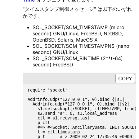
"タイムスタンプ制御メッセージ" は以下のいずれ
かです。
SOL_SOCKET/SCM_TIMESTAMP (micro
second) GNU/Linux, FreeBSD, NetBSD,
OpenBSD, Solaris, MacOS X
SOL_SOCKET/SCM_TIMESTAMPNS (nano
second) GNU/Linux
SOL_SOCKET/SCM_BINTIME (2**(-64)
second) FreeBSD
require 'socket'

Addrinfo.udp("127.0.0.1", 0).bind {|s1|

  Addrinfo.udp("127.0.0.1", 0).bind {|s2|

    s1.setsockopt(:SOCKET, :TIMESTAMP, true)

    s2.send "a", 0, s1.local_address

    ctl = s1.recvmsg.last

    p ctl

    #=> #<Socket::AncillaryData: INET SOCKET 
    t = ctl.timestamp

    p t      #=> 2009-02-24 17:35:46 +0900
