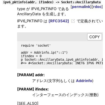
ipv6_pktinfo(addr, ifindex) -> Socket::AncillaryData
[
permalink
][
rdoc
]
type が IPV6_PKTINFO である
AncillaryData を生成します。
IPV6_PKTINFO は
[RFC3542]
で定義されてい
ます。
require 'socket'

addr = Addrinfo.ip("::1")

ifindex = 0

p Socket::AncillaryData.ipv6_pktinfo(addr, if
[PARAM] addr:
アドレス(文字列もしくは
Addrinfo
)
[PARAM] ifindex:
インターフェースのインデックス(整数)
[SEE_ALSO]