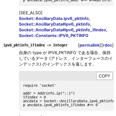
[SEE_ALSO]
Socket::AncillaryData.ipv6_pktinfo
,
Socket::AncillaryData#ipv6_pktinfo
,
Socket::AncillaryData#ipv6_pktinfo_ifindex
,
Socket::Constants::IPV6_PKTINFO
[
permalink
][
rdoc
]
ipv6_pktinfo_ifindex -> Integer
自身の type が IPV6_PKTINFO である場合、保持
しているデータ (アドレス、インターフェースのイ
ンデックス) のインデックスを返します。
require 'socket'

addr = Addrinfo.ip("::1")

ifindex = 0

ancdata = Socket::AncillaryData.ipv6_pktinfo(