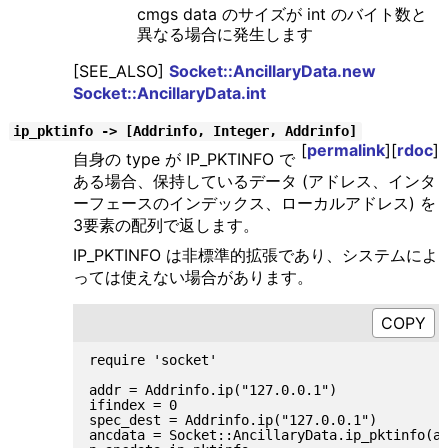
cmgs data のサイズが int のバイト数と
異なる場合に発生します
[SEE_ALSO]
Socket::AncillaryData.new
Socket::AncillaryData.int
ip_pktinfo -> [Addrinfo, Integer, Addrinfo]
[
permalink
][
rdoc
]
自身の type が IP_PKTINFO で
ある場合、保持しているデータ (アドレス、インタ
ーフェースのインデックス、ローカルアドレス) を
3要素の配列で返します。
IP_PKTINFO は非標準的拡張であり、システムによ
っては使えない場合があります。
require 'socket'

addr = Addrinfo.ip("127.0.0.1")

ifindex = 0

spec_dest = Addrinfo.ip("127.0.0.1")

ancdata = Socket::AncillaryData.ip_pktinfo(ad