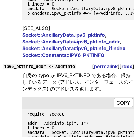
ifindex = 0

ancdata = Socket::AncillaryData.ipv6_pktinfo(
[SEE_ALSO]
Socket::AncillaryData.ipv6_pktinfo
,
Socket::AncillaryData#ipv6_pktinfo_addr
,
Socket::AncillaryData#ipv6_pktinfo_ifindex
,
Socket::Constants::IPV6_PKTINFO
[
permalink
][
rdoc
]
ipv6_pktinfo_addr -> Addrinfo
自身の type が IPV6_PKTINFO である場合、保持
しているデータ (アドレス、インターフェースのイ
ンデックス) のアドレスを返します。
require 'socket'

addr = Addrinfo.ip("::1")

ifindex = 0

ancdata = Socket::AncillaryData.ipv6_pktinfo(