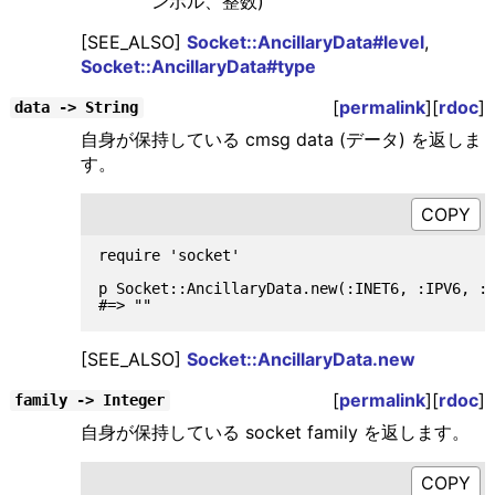
ンボル、整数)
[SEE_ALSO]
Socket::AncillaryData#level
,
Socket::AncillaryData#type
[
permalink
][
rdoc
]
data -> String
自身が保持している cmsg data (データ) を返しま
す。
require 'socket'

p Socket::AncillaryData.new(:INET6, :IPV6, :P
[SEE_ALSO]
Socket::AncillaryData.new
[
permalink
][
rdoc
]
family -> Integer
自身が保持している socket family を返します。