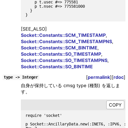
    p t.usec #=> 775581

    p t.nsec #=> 775581000

  }

[SEE_ALSO]
Socket::Constants::SCM_TIMESTAMP
,
Socket::Constants::SCM_TIMESTAMPNS
,
Socket::Constants::SCM_BINTIME
,
Socket::Constants::SO_TIMESTAMP
,
Socket::Constants::SO_TIMESTAMPNS
,
Socket::Constants::SO_BINTIME
[
permalink
][
rdoc
]
type -> Integer
自身が保持している cmsg type (種類) を返しま
す。
require 'socket'

p Socket::AncillaryData.new(:INET6, :IPV6, :P