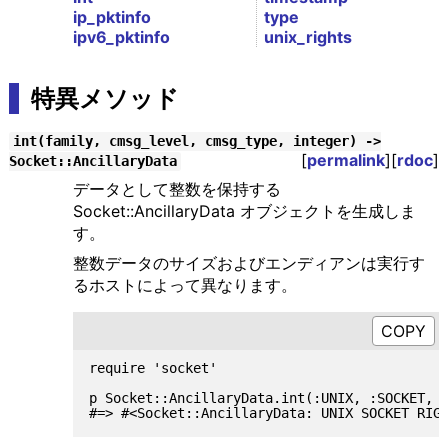
ip_pktinfo
type
ipv6_pktinfo
unix_rights
特異メソッド
int(family, cmsg_level, cmsg_type, integer) ->
[
permalink
][
rdoc
]
Socket::AncillaryData
データとして整数を保持する
Socket::AncillaryData オブジェクトを生成しま
す。
整数データのサイズおよびエンディアンは実行す
るホストによって異なります。
require 'socket'

p Socket::AncillaryData.int(:UNIX, :SOCKET, :