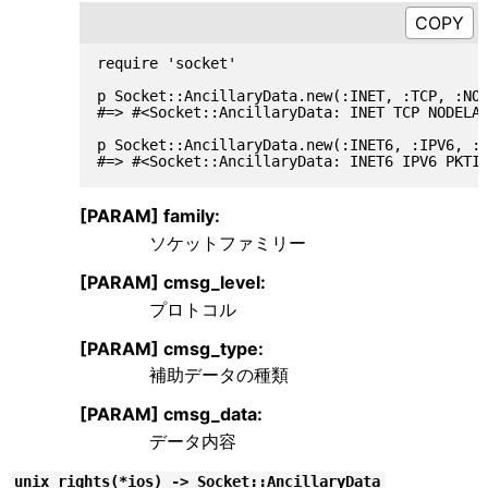
require 'socket'

p Socket::AncillaryData.new(:INET, :TCP, :NOD
#=> #<Socket::AncillaryData: INET TCP NODELAY
p Socket::AncillaryData.new(:INET6, :IPV6, :P
[PARAM] family:
ソケットファミリー
[PARAM] cmsg_level:
プロトコル
[PARAM] cmsg_type:
補助データの種類
[PARAM] cmsg_data:
データ内容
unix_rights(*ios) -> Socket::AncillaryData