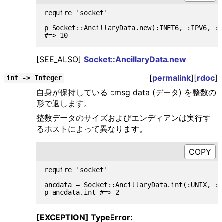
require 'socket'

p Socket::AncillaryData.new(:INET6, :IPV6, :P
[SEE_ALSO]
Socket::AncillaryData.new
[
permalink
][
rdoc
]
int -> Integer
自身が保持している cmsg data (データ) を整数の
形で返します。
整数データのサイズおよびエンディアンは実行す
るホストによって異なります。
require 'socket'

ancdata = Socket::AncillaryData.int(:UNIX, :S
[EXCEPTION] TypeError: