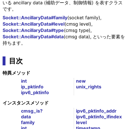
いる ancillary data (補助データ、制御情報) を表すクラス
です。
Socket::AncillaryData#family
(socket family),
Socket::AncillaryData#level
(cmsg level),
Socket::AncillaryData#type
(cmsg type),
Socket::AncillaryData#data
(cmsg data), といった要素を
持ちます。
目次
特異メソッド
int
new
ip_pktinfo
unix_rights
ipv6_pktinfo
インスタンスメソッド
cmsg_is?
ipv6_pktinfo_addr
data
ipv6_pktinfo_ifindex
family
level
int
timestamp