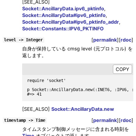
[SEE_ALSO]
Socket::AncillaryData.ipv6_pktinfo
,
Socket::AncillaryData#ipv6_pktinfo
,
Socket::AncillaryData#ipv6_pktinfo_addr
,
Socket::Constants::IPV6_PKTINFO
[
permalink
][
rdoc
]
level -> Integer
自身が保持している cmsg level (元プロトコル) を
返します。
require 'socket'

p Socket::AncillaryData.new(:INET6, :IPV6, :P
[SEE_ALSO]
Socket::AncillaryData.new
[
permalink
][
rdoc
]
timestamp -> Time
タイムスタンプ制御メッセージに含まれる時刻を
Time
オブジェクトで返します。