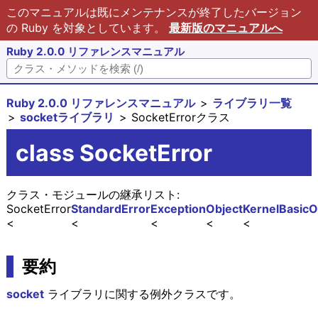
このマニュアルは既にメンテナンスが終了したバージョン
の Ruby を対象としています。
最新版のマニュアルへ
Ruby 2.0.0 リファレンスマニュアル
Ruby 2.0.0 リファレンスマニュアル
ライブラリ一覧
socketライブラリ
SocketErrorクラス
class SocketError
クラス・モジュールの継承リスト:
SocketError
StandardError
Exception
Object
Kernel
BasicO
要約
socket
ライブラリに関する例外クラスです。