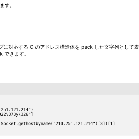
います。
応する C のアドレス構造体を pack した文字列として表現
pack できます。
251.121.214")

22\373y\326"]

Socket.gethostbyname("210.251.121.214")[3])[1]
