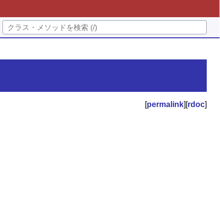
[
permalink
][
rdoc
]
。