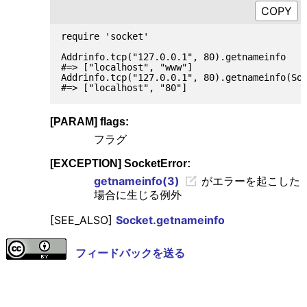
require 'socket'

Addrinfo.tcp("127.0.0.1", 80).getnameinfo

#=> ["localhost", "www"]

Addrinfo.tcp("127.0.0.1", 80).getnameinfo(Soc
[PARAM] flags:
フラグ
[EXCEPTION] SocketError:
getnameinfo(3)
がエラーを起こした
場合に生じる例外
[SEE_ALSO]
Socket.getnameinfo
フィードバックを送る