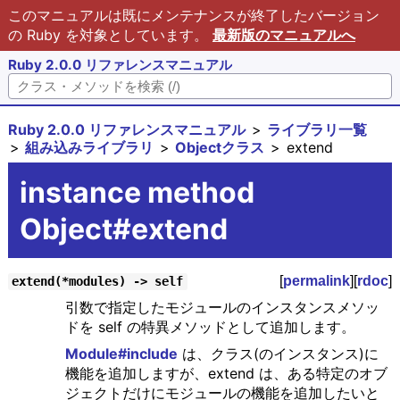
このマニュアルは既にメンテナンスが終了したバージョン
の Ruby を対象としています。
最新版のマニュアルへ
Ruby 2.0.0 リファレンスマニュアル
Ruby 2.0.0 リファレンスマニュアル
ライブラリ一覧
組み込みライブラリ
Objectクラス
extend
instance method
Object#extend
[
permalink
][
rdoc
]
extend(*modules) -> self
引数で指定したモジュールのインスタンスメソッ
ドを self の特異メソッドとして追加します。
Module#include
は、クラス(のインスタンス)に
機能を追加しますが、extend は、ある特定のオブ
ジェクトだけにモジュールの機能を追加したいと