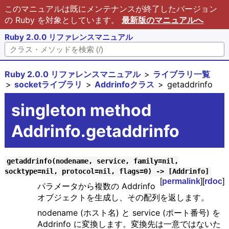
このマニュアルは既にメンテナンスが終了したバージョン
の Ruby を対象としています。
最新版のマニュアルへ
Ruby 2.0.0 リファレンスマニュアル
Ruby 2.0.0 リファレンスマニュアル
ライブラリ一覧
socketライブラリ
Addrinfoクラス
getaddrinfo
singleton method
Addrinfo.getaddrinfo
getaddrinfo(nodename, service, family=nil,
socktype=nil, protocol=nil, flags=0) -> [Addrinfo]
[
permalink
][
rdoc
]
パラメータから複数の Addrinfo
オブジェクトを生成し、その配列を返します。
nodename (ホスト名) と service (ポート番号) を
Addrinfo に変換します。変換先は一意ではないた