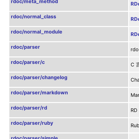
rdoc/meta_method
RD
rdoc/normal_class
RDo
rdoc/normal_module
RD
rdoc/parser
r
rdoc/parser/c
C
rdoc/parser/changelog
C
rdoc/parser/markdown
M
rdoc/parser/rd
R
rdoc/parser/ruby
R
rdoc/parser/simple