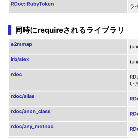
RDoc::RubyToken
ラ
同時にrequireされるライブラリ
e2mmap
(uni
irb/slex
(uni
rdoc
R
い
rdoc/alias
RDo
rdoc/anon_class
RD
rdoc/any_method
RD