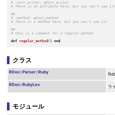
def
regular_method
(
)
end
クラス
RDoc::Parser::Ruby
R
RDoc::RubyLex
ラ
モジュール