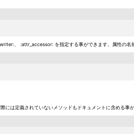
ttr_writer:、 :attr_accessor: を指定する事ができます。
tr: 命令を使う事で実際には定義されていないメソッドもドキュメントに含める