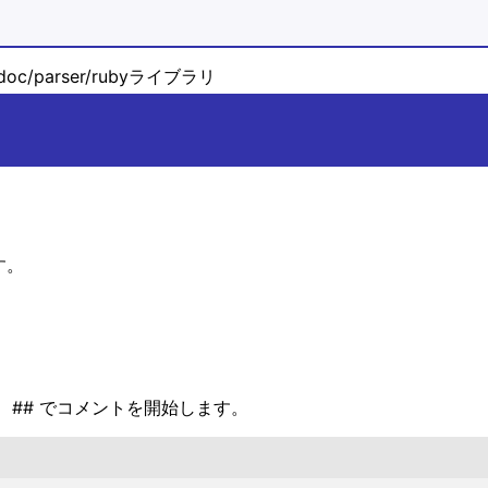
doc/parser/rubyライブラリ
す。
ド
## でコメントを開始します。