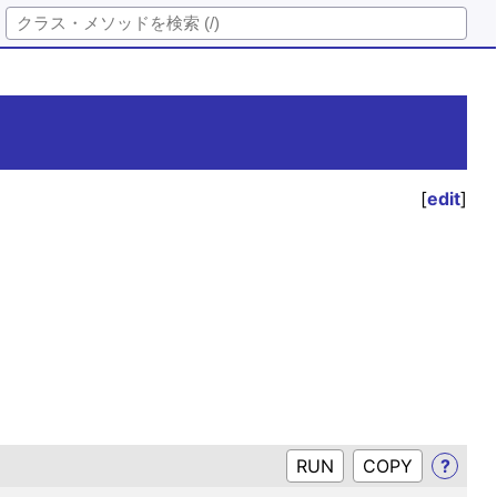
[
edit
]
RUN
?