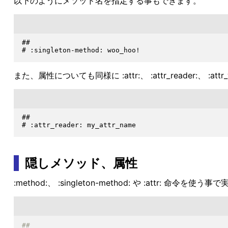
以下のようにメソッド名を指定する事もできます。
##

また、属性についても同様に :attr:、 :attr_reader:、 :a
##

隠しメソッド、属性
:method:、 :singleton-method: や :at