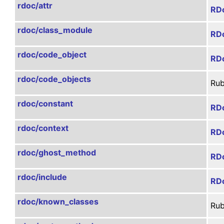
rdoc/attr
RDo
rdoc/class_module
RDo
rdoc/code_object
RD
rdoc/code_objects
R
rdoc/constant
RDo
rdoc/context
RDo
rdoc/ghost_method
RD
rdoc/include
RDo
rdoc/known_classes
R