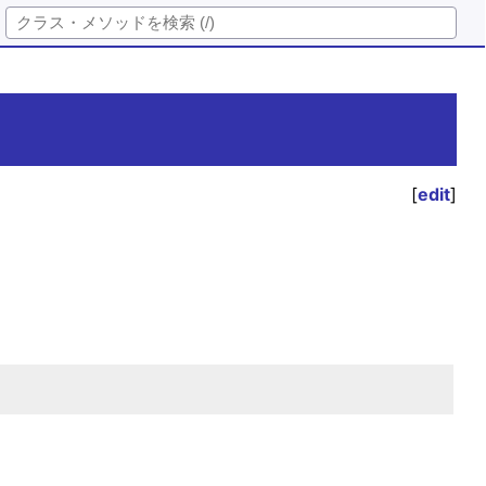
[
edit
]