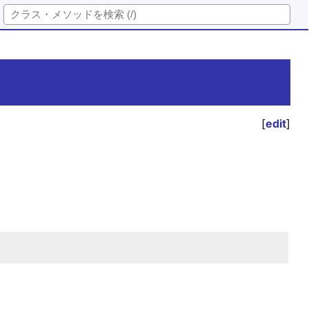
[
edit
]