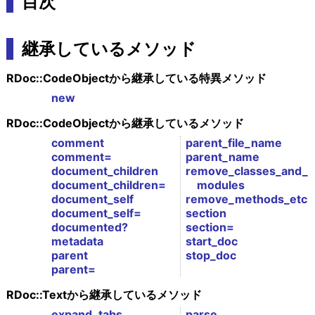
目次
継承しているメソッド
RDoc::CodeObjectから継承している特異メソッド
new
RDoc::CodeObjectから継承しているメソッド
comment
parent_file_name
comment=
parent_name
document_children
remove_classes_and_
document_children=
modules
document_self
remove_methods_etc
document_self=
section
documented?
section=
metadata
start_doc
parent
stop_doc
parent=
RDoc::Textから継承しているメソッド
expand_tabs
parse