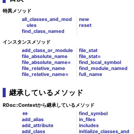
特異メソッド
all_classes_and_mod
new
ules
reset
find_class_named
インスタンスメソッド
add_class_or_module
file_stat
file_absolute_name
file_stat=
file_absolute_name=
find_local_symbol
file_relative_name
find_module_named
file_relative_name=
full_name
継承しているメソッド
RDoc::Contextから継承しているメソッド
<=>
find_symbol
add_alias
in_files
add_attribute
includes
add_class
initialize_classes_and