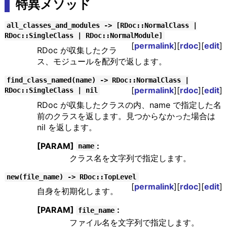
特異メソッド
all_classes_and_modules -> [RDoc::NormalClass |
RDoc::SingleClass | RDoc::NormalModule]
[
permalink
][
rdoc
][
edit
]
RDoc が収集したクラ
ス、モジュールを配列で返します。
find_class_named(name) -> RDoc::NormalClass |
[
permalink
][
rdoc
][
edit
]
RDoc::SingleClass | nil
RDoc が収集したクラスの内、name で指定した名
前のクラスを返します。見つからなかった場合は
nil を返します。
[PARAM]
:
name
クラス名を文字列で指定します。
new(file_name) -> RDoc::TopLevel
[
permalink
][
rdoc
][
edit
]
自身を初期化します。
[PARAM]
:
file_name
ファイル名を文字列で指定します。