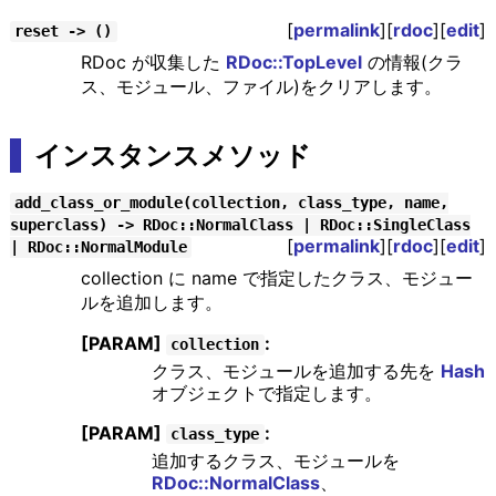
[
permalink
][
rdoc
][
edit
]
reset -> ()
RDoc が収集した
RDoc::TopLevel
の情報(クラ
ス、モジュール、ファイル)をクリアします。
インスタンスメソッド
add_class_or_module(collection, class_type, name,
superclass) -> RDoc::NormalClass | RDoc::SingleClass
[
permalink
][
rdoc
][
edit
]
| RDoc::NormalModule
collection に name で指定したクラス、モジュー
ルを追加します。
[PARAM]
:
collection
クラス、モジュールを追加する先を
Hash
オブジェクトで指定します。
[PARAM]
:
class_type
追加するクラス、モジュールを
RDoc::NormalClass
、