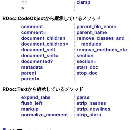
==
clamp
>
RDoc::CodeObjectから継承しているメソッド
comment
parent_file_name
comment=
parent_name
document_children
remove_classes_and_
document_children=
modules
document_self
remove_methods_etc
document_self=
section
documented?
section=
metadata
start_doc
parent
stop_doc
parent=
RDoc::Textから継承しているメソッド
expand_tabs
parse
flush_left
strip_hashes
markup
strip_newlines
normalize_comment
strip_stars