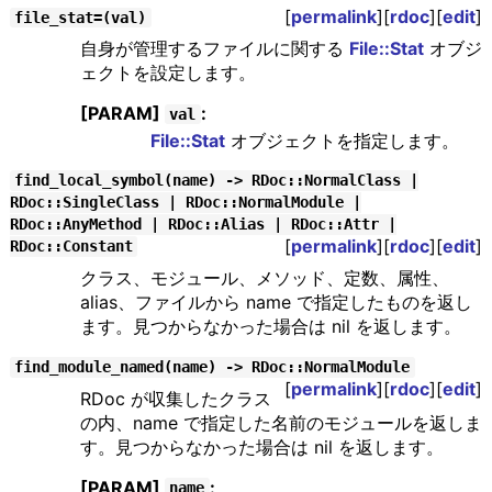
[
permalink
][
rdoc
][
edit
]
file_stat=(val)
自身が管理するファイルに関する
File::Stat
オブジ
ェクトを設定します。
[PARAM]
:
val
File::Stat
オブジェクトを指定します。
find_local_symbol(name) -> RDoc::NormalClass |
RDoc::SingleClass | RDoc::NormalModule |
RDoc::AnyMethod | RDoc::Alias | RDoc::Attr |
[
permalink
][
rdoc
][
edit
]
RDoc::Constant
クラス、モジュール、メソッド、定数、属性、
alias、ファイルから name で指定したものを返し
ます。見つからなかった場合は nil を返します。
find_module_named(name) -> RDoc::NormalModule
[
permalink
][
rdoc
][
edit
]
RDoc が収集したクラス
の内、name で指定した名前のモジュールを返しま
す。見つからなかった場合は nil を返します。
[PARAM]
:
name