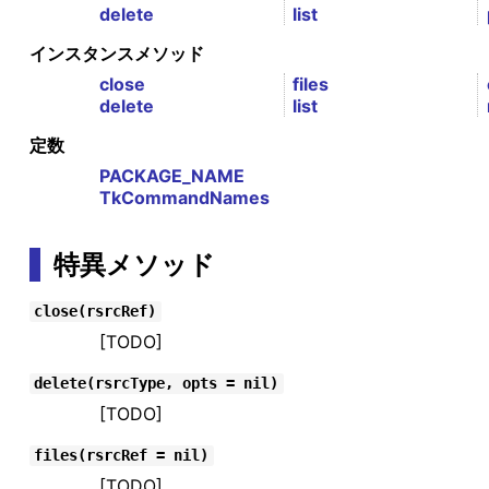
delete
list
インスタンスメソッド
close
files
delete
list
定数
PACKAGE_NAME
TkCommandNames
特異メソッド
close(rsrcRef)
[TODO]
delete(rsrcType, opts = nil)
[TODO]
files(rsrcRef = nil)
[TODO]