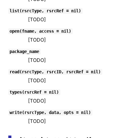
list(rsrcType, rsrcRef = nil)
[TODO]
open(fname, access = nil)
[TODO]
package_name
[TODO]
read(rsrcType, rsrcID, rsrcRef = nil)
[TODO]
types(rsrcRef = nil)
[TODO]
write(rsrcType, data, opts = nil)
[TODO]