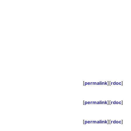
[
permalink
][
rdoc
]
[
permalink
][
rdoc
]
[
permalink
][
rdoc
]