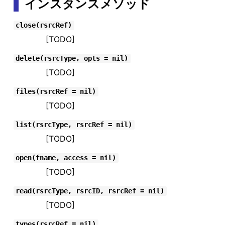
インスタンスメソッド
close(rsrcRef)
[TODO]
delete(rsrcType, opts = nil)
[TODO]
files(rsrcRef = nil)
[TODO]
list(rsrcType, rsrcRef = nil)
[TODO]
open(fname, access = nil)
[TODO]
read(rsrcType, rsrcID, rsrcRef = nil)
[TODO]
types(rsrcRef = nil)