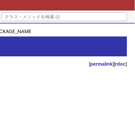
CKAGE_NAME
[
permalink
][
rdoc
]