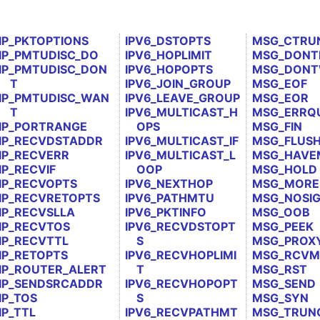
IP_PKTOPTIONS
IPV6_DSTOPTS
MSG_CTRU
IP_PMTUDISC_DO
IPV6_HOPLIMIT
MSG_DONT
IP_PMTUDISC_DON
IPV6_HOPOPTS
MSG_DONT
T
IPV6_JOIN_GROUP
MSG_EOF
IP_PMTUDISC_WAN
IPV6_LEAVE_GROUP
MSG_EOR
T
IPV6_MULTICAST_H
MSG_ERRQ
IP_PORTRANGE
OPS
MSG_FIN
IP_RECVDSTADDR
IPV6_MULTICAST_IF
MSG_FLUS
IP_RECVERR
IPV6_MULTICAST_L
MSG_HAVE
IP_RECVIF
OOP
MSG_HOLD
IP_RECVOPTS
IPV6_NEXTHOP
MSG_MORE
IP_RECVRETOPTS
IPV6_PATHMTU
MSG_NOSI
IP_RECVSLLA
IPV6_PKTINFO
MSG_OOB
IP_RECVTOS
IPV6_RECVDSTOPT
MSG_PEEK
IP_RECVTTL
S
MSG_PROX
IP_RETOPTS
IPV6_RECVHOPLIMI
MSG_RCVM
IP_ROUTER_ALERT
T
MSG_RST
IP_SENDSRCADDR
IPV6_RECVHOPOPT
MSG_SEND
IP_TOS
S
MSG_SYN
IP_TTL
IPV6_RECVPATHMT
MSG_TRUN