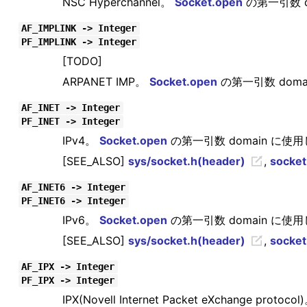
NSC Hyperchannel。
Socket.open
の第一引数 d
AF_IMPLINK -> Integer
PF_IMPLINK -> Integer
[TODO]
ARPANET IMP。
Socket.open
の第一引数 dom
AF_INET -> Integer
PF_INET -> Integer
IPv4。
Socket.open
の第一引数 domain に使
[SEE_ALSO]
sys/socket.h(header)
,
socket
AF_INET6 -> Integer
PF_INET6 -> Integer
IPv6。
Socket.open
の第一引数 domain に使
[SEE_ALSO]
sys/socket.h(header)
,
socket
AF_IPX -> Integer
PF_IPX -> Integer
IPX(Novell Internet Packet eXchange protoco