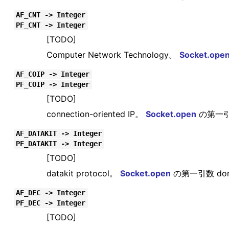
AF_CNT -> Integer
PF_CNT -> Integer
[TODO]
Computer Network Technology。
Socket.ope
AF_COIP -> Integer
PF_COIP -> Integer
[TODO]
connection-oriented IP。
Socket.open
の第一引
AF_DATAKIT -> Integer
PF_DATAKIT -> Integer
[TODO]
datakit protocol。
Socket.open
の第一引数 do
AF_DEC -> Integer
PF_DEC -> Integer
[TODO]