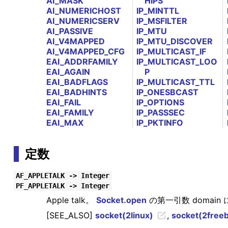
AI_MASK
HIPS
AI_NUMERICHOST
IP_MINTTL
AI_NUMERICSERV
IP_MSFILTER
AI_PASSIVE
IP_MTU
AI_V4MAPPED
IP_MTU_DISCOVER
AI_V4MAPPED_CFG
IP_MULTICAST_IF
EAI_ADDRFAMILY
IP_MULTICAST_LOO
EAI_AGAIN
P
EAI_BADFLAGS
IP_MULTICAST_TTL
EAI_BADHINTS
IP_ONESBCAST
EAI_FAIL
IP_OPTIONS
EAI_FAMILY
IP_PASSSEC
EAI_MAX
IP_PKTINFO
定数
AF_APPLETALK -> Integer
PF_APPLETALK -> Integer
Apple talk。
Socket.open
の第一引数 domain
[SEE_ALSO]
socket(2linux)
,
socket(2free