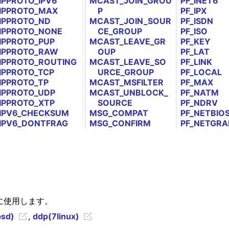
IPPROTO_IPV6
MCAST_JOIN_GROU
PF_INET6
IPPROTO_MAX
P
PF_IPX
IPPROTO_ND
MCAST_JOIN_SOUR
PF_ISDN
IPPROTO_NONE
CE_GROUP
PF_ISO
IPPROTO_PUP
MCAST_LEAVE_GR
PF_KEY
IPPROTO_RAW
OUP
PF_LAT
IPPROTO_ROUTING
MCAST_LEAVE_SO
PF_LINK
IPPROTO_TCP
URCE_GROUP
PF_LOCAL
IPPROTO_TP
MCAST_MSFILTER
PF_MAX
IPPROTO_UDP
MCAST_UNBLOCK_
PF_NATM
IPPROTO_XTP
SOURCE
PF_NDRV
IPV6_CHECKSUM
MSG_COMPAT
PF_NETBIO
IPV6_DONTFRAG
MSG_CONFIRM
PF_NETGRA
 に使用します。
bsd)
,
ddp(7linux)