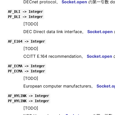
DECnet protocol。
Socket.open
の第一引数 do
AF_DLI -> Integer
PF_DLI -> Integer
[TODO]
DEC Direct data link interface。
Socket.open
AF_E164 -> Integer
[TODO]
CCITT E.164 recommendation。
Socket.open
AF_ECMA -> Integer
PF_ECMA -> Integer
[TODO]
European computer manufacturers。
Socket.o
AF_HYLINK -> Integer
PF_HYLINK -> Integer
[TODO]