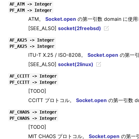
AF_ATM -> Integer
PF_ATM -> Integer
ATM。
Socket.open
の第一引数 domain に使
[SEE_ALSO]
socket(2freebsd)
AF_AX25 -> Integer
PF_AX25 -> Integer
ITU-T X.25 / ISO-8208。
Socket.open
の第一引数
[SEE_ALSO]
socket(2linux)
AF_CCITT -> Integer
PF_CCITT -> Integer
[TODO]
CCITT プロトコル。
Socket.open
の第一引数 d
AF_CHAOS -> Integer
PF_CHAOS -> Integer
[TODO]
MIT CHAOS プロトコル。
Socket.open
の第一引