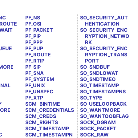
NC
PF_NS
SO_SECURITY_AUT
ROUTE
PF_OSI
HENTICATION
WAIT
PF_PACKET
SO_SECURITY_ENC
PF_PIP
RYPTION_NETWO
PF_PPP
RK
UEUE
PF_PUP
SO_SECURITY_ENC
PF_ROUTE
RYPTION_TRANS
H
PF_RTIP
PORT
MORE
PF_SIP
SO_SNDBUF
PF_SNA
SO_SNDLOWAT
PF_SYSTEM
SO_SNDTIMEO
GNAL
PF_UNIX
SO_TIMESTAMP
PF_UNSPEC
SO_TIMESTAMPNS
PF_XTP
SO_TYPE
Y
SCM_BINTIME
SO_USELOOPBACK
ORE
SCM_CREDENTIALS
SO_WANTMORE
SCM_CREDS
SO_WANTOOBFLAG
SCM_RIGHTS
SOCK_DGRAM
SCM_TIMESTAMP
SOCK_PACKET
C
SCM_TIMESTAMPN
SOCK_RAW