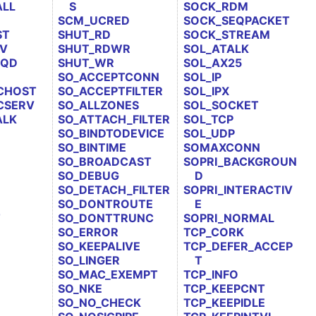
ALL
S
SOCK_RDM
SCM_UCRED
SOCK_SEQPACKET
ST
SHUT_RD
SOCK_STREAM
RV
SHUT_RDWR
SOL_ATALK
EQD
SHUT_WR
SOL_AX25
N
SO_ACCEPTCONN
SOL_IP
CHOST
SO_ACCEPTFILTER
SOL_IPX
CSERV
SO_ALLZONES
SOL_SOCKET
ALK
SO_ATTACH_FILTER
SOL_TCP
SO_BINDTODEVICE
SOL_UDP
SO_BINTIME
SOMAXCONN
SO_BROADCAST
SOPRI_BACKGROUN
SO_DEBUG
D
SO_DETACH_FILTER
SOPRI_INTERACTIV
SO_DONTROUTE
E
T
SO_DONTTRUNC
SOPRI_NORMAL
SO_ERROR
TCP_CORK
SO_KEEPALIVE
TCP_DEFER_ACCEP
SO_LINGER
T
SO_MAC_EXEMPT
TCP_INFO
SO_NKE
TCP_KEEPCNT
SO_NO_CHECK
TCP_KEEPIDLE