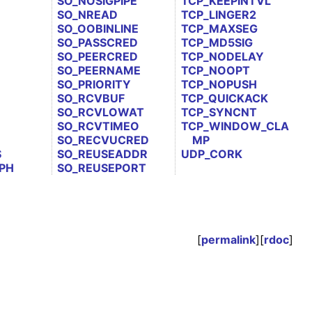
SO_NOSIGPIPE
TCP_KEEPINTVL
SO_NREAD
TCP_LINGER2
SO_OOBINLINE
TCP_MAXSEG
SO_PASSCRED
TCP_MD5SIG
SO_PEERCRED
TCP_NODELAY
SO_PEERNAME
TCP_NOOPT
SO_PRIORITY
TCP_NOPUSH
SO_RCVBUF
TCP_QUICKACK
SO_RCVLOWAT
TCP_SYNCNT
SO_RCVTIMEO
TCP_WINDOW_CLA
SO_RECVUCRED
MP
S
SO_REUSEADDR
UDP_CORK
PH
SO_REUSEPORT
[
permalink
][
rdoc
]