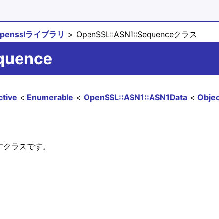
opensslライブラリ
OpenSSL::ASN1::Sequenceクラス
equence
tive
Enumerable
OpenSSL::ASN1::ASN1Data
Objec
)を表すクラスです。