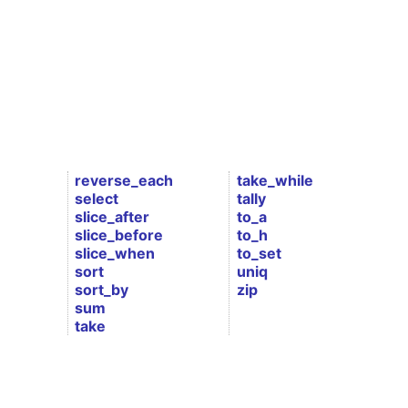
reverse_each
take_while
select
tally
slice_after
to_a
slice_before
to_h
slice_when
to_set
sort
uniq
sort_by
zip
sum
take