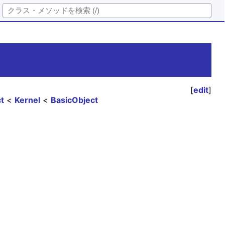
[
edit
]
t
Kernel
BasicObject