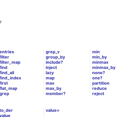
ド
entries
grep_v
min
filter
group_by
min_by
filter_map
include?
minmax
find
inject
minmax_by
find_all
lazy
none?
find_index
map
one?
first
max
partition
flat_map
max_by
reduce
grep
member?
reject
to_der
value=
value