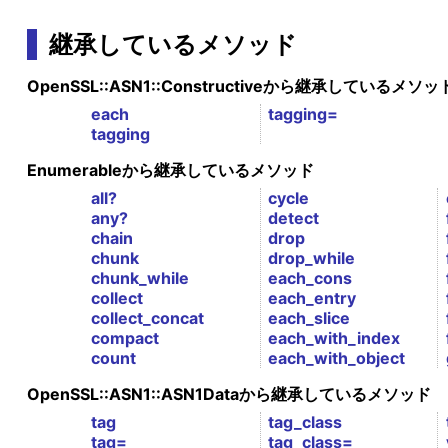
継承しているメソッド
OpenSSL::ASN1::Constructiveから継承しているメソッ
each
tagging=
tagging
Enumerableから継承しているメソッド
all?
cycle
any?
detect
chain
drop
chunk
drop_while
chunk_while
each_cons
collect
each_entry
collect_concat
each_slice
compact
each_with_index
count
each_with_object
OpenSSL::ASN1::ASN1Dataから継承しているメソッド
tag
tag_class
tag=
tag_class=