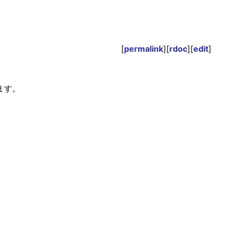
[
permalink
][
rdoc
][
edit
]
ます。