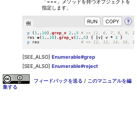
「===」メソッドを持つオブジェクトを
指定します。
RUN
?
例
p
(
1
..
10
)
.
grep_v
2
..
5
res 
=
(
1
..
10
)
.
grep_v
(
2
..
5
)
{
|
v
|
 v 
*
2
}
p
 res                 
[SEE_ALSO]
Enumerable#grep
[SEE_ALSO]
Enumerable#reject
フィードバックを送る
/
このマニュアルを編
集する