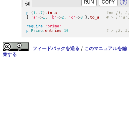
RUN
?
例
p
(
1
..
7
)
.
to_a
{
'a'
=>
1
, 
'b'
=>
2
, 
'c'
=>
3
}
.
to_a
require
'prime'
p
Prime
.
entries
10
フィードバックを送る
/
このマニュアルを編
集する