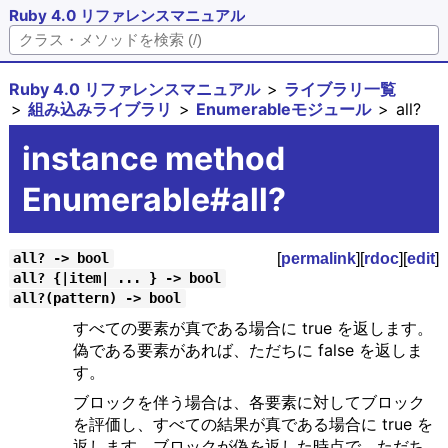
Ruby 4.0 リファレンスマニュアル
Ruby 4.0 リファレンスマニュアル
ライブラリ一覧
組み込みライブラリ
Enumerableモジュール
all?
instance method
Enumerable#all?
[
permalink
][
rdoc
][
edit
]
all? -> bool
all? {|item| ... } -> bool
all?(pattern) -> bool
すべての要素が真である場合に true を返します。
偽である要素があれば、ただちに false を返しま
す。
ブロックを伴う場合は、各要素に対してブロック
を評価し、すべての結果が真である場合に true を
返します。ブロックが偽を返した時点で、ただち