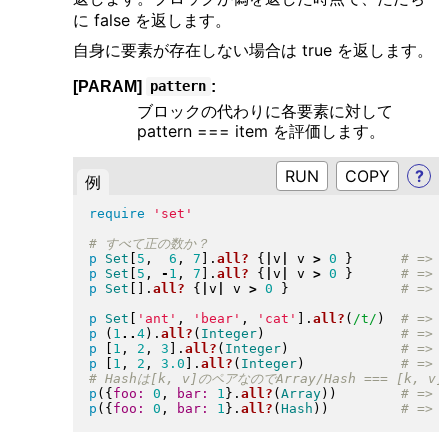
に false を返します。
自身に要素が存在しない場合は true を返します。
[PARAM]
:
pattern
ブロックの代わりに各要素に対して
pattern === item を評価します。
RUN
?
例
require
'set'
p
Set
[
5
,  
6
, 
7
]
.
all?
{
|
v
|
 v 
>
0
}
p
Set
[
5
, 
-
1
, 
7
]
.
all?
{
|
v
|
 v 
>
0
}
p
Set
[
]
.
all?
{
|
v
|
 v 
>
0
}
p
Set
[
'ant'
, 
'bear'
, 
'cat'
]
.
all?
(
/t/
)
p
(
1
..
4
)
.
all?
(
Integer
)
p
[
1
, 
2
, 
3
]
.
all?
(
Integer
)
p
[
1
, 
2
, 
3.0
]
.
all?
(
Integer
)
p
(
{
foo:
0
, 
bar:
1
}
.
all?
(
Array
)
)
p
(
{
foo:
0
, 
bar:
1
}
.
all?
(
Hash
)
)