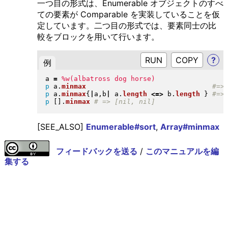
一つ目の形式は、Enumerable オブジェクトのすべ
ての要素が Comparable を実装していることを仮
定しています。二つ目の形式では、要素同士の比
較をブロックを用いて行います。
RUN
?
例
a 
=
%w(albatross dog horse)
p
 a
.
minmax
p
 a
.
minmax
{
|
a,b
|
 a
.
length
<=>
 b
.
length
}
p
[
]
.
minmax
[SEE_ALSO]
Enumerable#sort
,
Array#minmax
フィードバックを送る
/
このマニュアルを編
集する