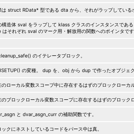
は struct RData* 型である dta から、それがラップし
の構造体 sval をラップして klass クラスのインスタンスであ
ree はそれぞれ sval のマーク用・解放用の関数へのポインタ
_cleanup_safe() のイテレータブロック。
JSETUP() の変種。 dup を、obj から dup で作ったオ
在のローカル変数スコープ中に存在するはずのブロックローカル変数 
在のブロックローカル変数スコープに存在するはずのブロックローカル
ar_asgn と dvar_asgn_curr の補助関数です。
ロックにネストしているコードをパース中は真。