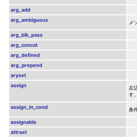
arg_add
arg_ambiguous
メ
arg_blk_pass
arg_concat
arg_defined
arg_prepend
aryset
assign
左辺
す
assign_in_cond
条
assignable
attrset