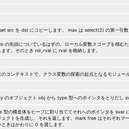
_set src を dst にコピーします。 max は select(2) の
ode の先頭についているはずの、ローカル変数スコープを積むため
ます。そのとき nd_rval に rval を格納します。
在のコンテキストで、クラス変数の探索の起点となるモジュー
by のオブジェクト obj から type 型へのポインタをとりだし 
pe 型の構造体をヒープに割り当ててそれへのポインタを svar に
ジェクトを生成し、それを返します。mark free はそれぞ
いときはかわりに 0 を渡します。