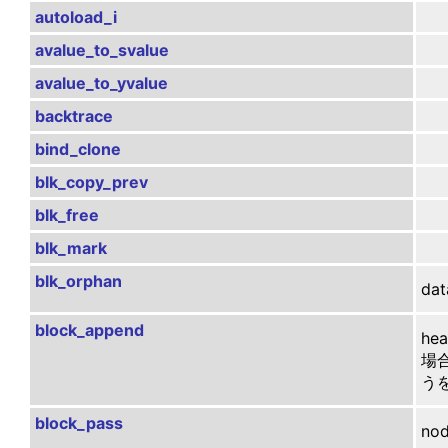
autoload_i
avalue_to_svalue
avalue_to_yvalue
backtrace
bind_clone
blk_copy_prev
blk_free
blk_mark
blk_orphan
da
block_append
he
場合
う
block_pass
no