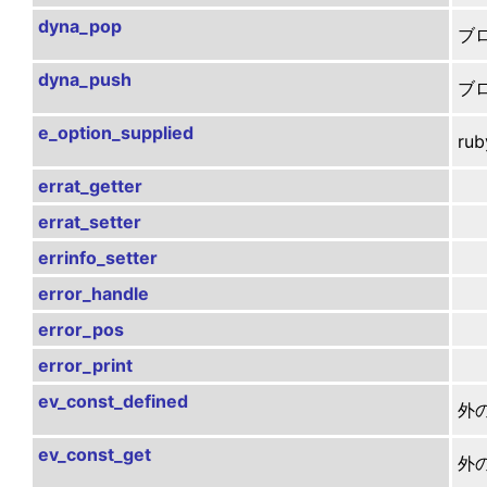
dyna_pop
ブ
dyna_push
ブ
e_option_supplied
ru
errat_getter
errat_setter
errinfo_setter
error_handle
error_pos
error_print
ev_const_defined
外の
ev_const_get
外の