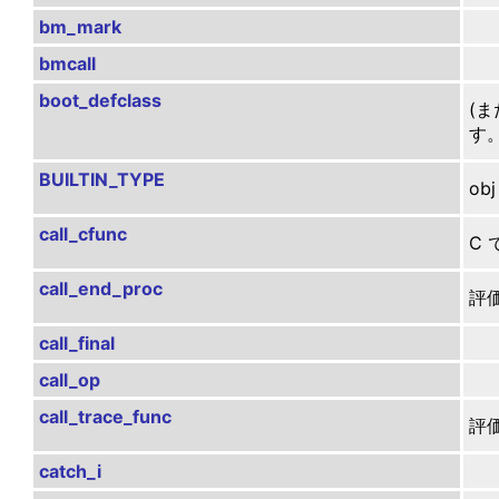
bm_mark
bmcall
boot_defclass
(ま
す
BUILTIN_TYPE
ob
call_cfunc
C
call_end_proc
評価
call_final
call_op
call_trace_func
評価
catch_i