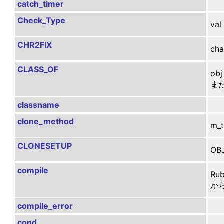
catch_timer
Check_Type
va
CHR2FIX
ch
CLASS_OF
ob
ま
classname
clone_method
m_
CLONESETUP
OB
compile
Ru
か
compile_error
cond