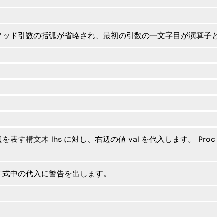
ソッド引数の括弧が省略され、最初の引数の一文字目が演算子
を表す構文木 lhs に対し、右辺の値 val を代入します。 Pro
。
件式中の代入に警告を出します。