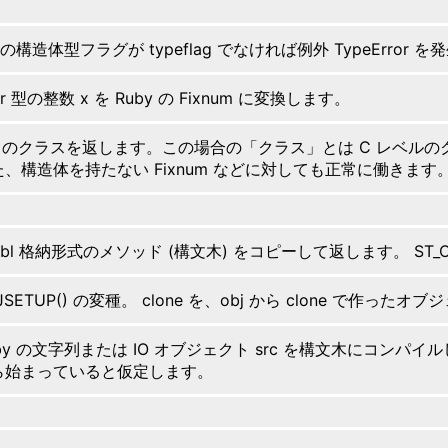
l の構造体型フラグが typeflag でなければ例外 TypeErro
ar 型の整数 x を Ruby の Fixnum に変換します。
j のクラスを返します。この場合の「クラス」とは C レベルのクラス
た、構造体を持たない Fixnum などに対しても正常に働きます
tbl 格納形式のメソッド (構文木) をコピーして返します。 ST_
JSETUP() の変種。 clone を、obj から clone で作
by の文字列または IO オブジェクト src を構文木にコンパイルし、
ら始まっていると仮定します。