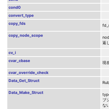
cond0
convert_type
copy_fds
fd
copy_node_scope
n
返し
cv_i
cvar_cbase
現
cvar_override_check
Data_Get_Struct
Ru
Data_Make_Struct
ty
ブ
な