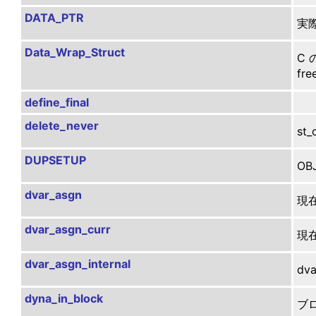
DATA_PTR
実際
Data_Wrap_Struct
C 
f
define_final
delete_never
st
DUPSETUP
OB
dvar_asgn
現
dvar_asgn_curr
現
dvar_asgn_internal
dv
dyna_in_block
ブ