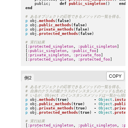
    public;    
def
public_singleton
(
)
end
end
p
 obj
.
methods
(
false
)
p
 obj
.
public_methods
(
false
)
p
 obj
.
private_methods
(
false
)
p
 obj
.
protected_methods
(
false
)
[
:protected_singleton
, 
:public_singleton
]
[
:public_singleton
, 
:public_foo
]
[
:private_singleton
, 
:private_foo
]
[
:protected_singleton
, 
:protected_foo
]
例2
p
 obj
.
methods
(
true
)
-
Object
.
insta
p
 obj
.
public_methods
(
true
)
-
Object
.
publi
p
 obj
.
private_methods
(
true
)
-
Object
.
priva
p
 obj
.
protected_methods
(
true
)
-
Object
.
prote
[
:protected_singleton
, 
:public_singleton
, 
:p