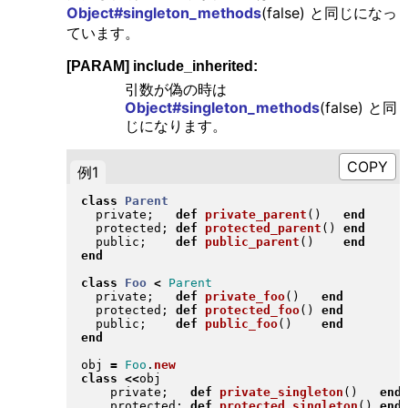
Object#singleton_methods
(false) と同じになっ
ています。
[PARAM] include_inherited:
引数が偽の時は
Object#singleton_methods
(false) と同
じになります。
例1
class
Parent
  private;   
def
private_parent
(
)
end
  protected; 
def
protected_parent
(
)
end
  public;    
def
public_parent
(
)
end
end
class
Foo
<
Parent
  private;   
def
private_foo
(
)
end
  protected; 
def
protected_foo
(
)
end
  public;    
def
public_foo
(
)
end
end
obj 
=
Foo
.
new
class
<<
obj

    private;   
def
private_singleton
(
)
end
    protected; 
def
protected_singleton
(
)
end