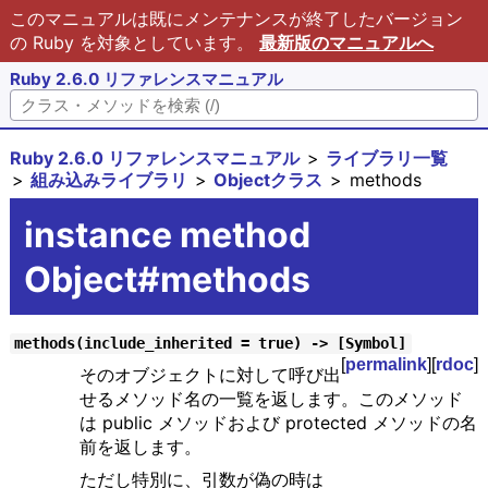
このマニュアルは既にメンテナンスが終了したバージョン
の Ruby を対象としています。
最新版のマニュアルへ
Ruby 2.6.0 リファレンスマニュアル
Ruby 2.6.0 リファレンスマニュアル
ライブラリ一覧
組み込みライブラリ
Objectクラス
methods
instance method
Object#methods
methods(include_inherited = true) -> [Symbol]
[
permalink
][
rdoc
]
そのオブジェクトに対して呼び出
せるメソッド名の一覧を返します。このメソッド
は public メソッドおよび protected メソッドの名
前を返します。
ただし特別に、引数が偽の時は