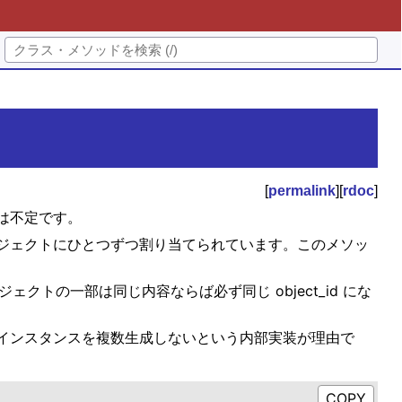
[
permalink
][
rdoc
]
は不定です。
d)が各オブジェクトにひとつずつ割り当てられています。このメソッ
ジェクトの一部は同じ内容ならば必ず同じ object_id にな
容のインスタンスを複数生成しないという内部実装が理由で