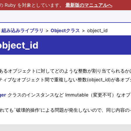
Ruby を対象としています。
最新版のマニュアルへ
組み込みライブラリ
Objectクラス
object_id
bject_id
あるオブジェクトに対してどのような整数が割り当てられるか
ない)アクティブなオブジェクト間で重複しない整数(object_i
ger
クラスのインスタンスなど Immutable（変更不可）なオブ
参照されても`破壊的操作'による問題が発生しないので、同じ内