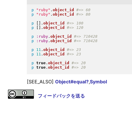
p
"
ruby
"
.
object_id
p
"
ruby
"
.
object_id
p
[
]
.
object_id
p
[
]
.
object_id
p
:ruby
.
object_id
p
:ruby
.
object_id
p
11
.
object_id
p
11
.
object_id
p
true
.
object_id
p
true
.
object_id
[SEE_ALSO]
Object#equal?
,
Symbol
フィードバックを送る