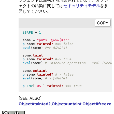
ブジェクトは最初から汚染されています。オブジ
ェクトの汚染に関しては
セキュリティモデル
を参
照してください。
$SAFE
=
1
some 
=
"
puts '@&%&(#!'
"
p
 some
.
tainted?
eval
(
some
)
some
.
taint
p
 some
.
tainted?
eval
(
some
)
some
.
untaint
p
 some
.
tainted?
eval
(
some
)
p
ENV
[
'OS'
]
.
tainted?
[SEE_ALSO]
Object#tainted?
,
Object#untaint
,
Object#freeze