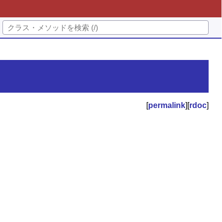
[
permalink
][
rdoc
]