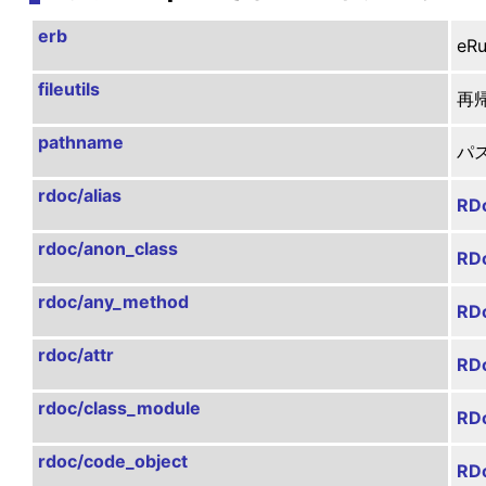
erb
e
fileutils
再
pathname
パ
rdoc/alias
RDo
rdoc/anon_class
RD
rdoc/any_method
RD
rdoc/attr
RDo
rdoc/class_module
RDo
rdoc/code_object
RD