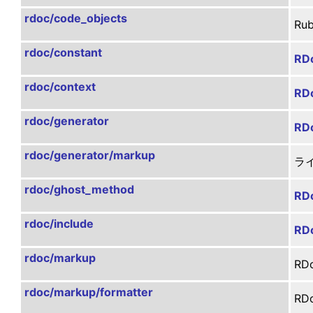
rdoc/code_objects
R
rdoc/constant
RDo
rdoc/context
RDo
rdoc/generator
RD
rdoc/generator/markup
ラ
rdoc/ghost_method
RD
rdoc/include
RDo
rdoc/markup
R
rdoc/markup/formatter
R