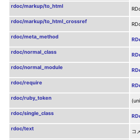
rdoc/markup/to_html
R
rdoc/markup/to_html_crossref
R
rdoc/meta_method
RD
rdoc/normal_class
RDo
rdoc/normal_module
RD
rdoc/require
RDo
rdoc/ruby_token
(uni
rdoc/single_class
RDo
rdoc/text
コ