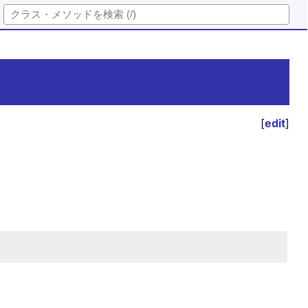
[
edit
]