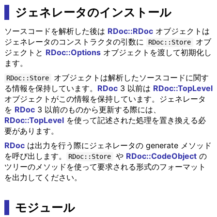
ジェネレータのインストール
ソースコードを解析した後は
RDoc::RDoc
オブジェクトは
ジェネレータのコンストラクタの引数に
オブ
RDoc::Store
ジェクトと
RDoc::Options
オブジェクトを渡して初期化し
ます。
オブジェクトは解析したソースコードに関す
RDoc::Store
る情報を保持しています。
RDoc
3 以前は
RDoc::TopLevel
オブジェクトがこの情報を保持しています。ジェネレータ
を
RDoc
3 以前のものから更新する際には、
RDoc::TopLevel
を使って記述された処理を置き換える必
要があります。
RDoc
は出力を行う際にジェネレータの generate メソッド
を呼び出します。
や
RDoc::CodeObject
の
RDoc::Store
ツリーのメソッドを使って要求される形式のフォーマット
を出力してください。
モジュール