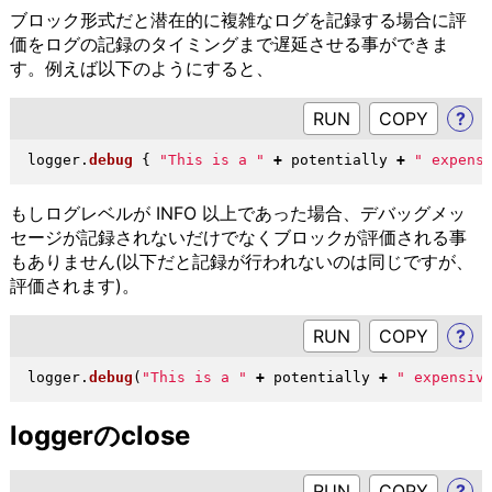
ブロック形式だと潜在的に複雑なログを記録する場合に評
価をログの記録のタイミングまで遅延させる事ができま
す。例えば以下のようにすると、
RUN
?
logger
.
debug
{
"
This is a 
"
+
 potentially 
+
"
 expens
もしログレベルが INFO 以上であった場合、デバッグメッ
セージが記録されないだけでなくブロックが評価される事
もありません(以下だと記録が行われないのは同じですが、
評価されます)。
RUN
?
logger
.
debug
(
"
This is a 
"
+
 potentially 
+
"
 expensiv
loggerのclose
RUN
?