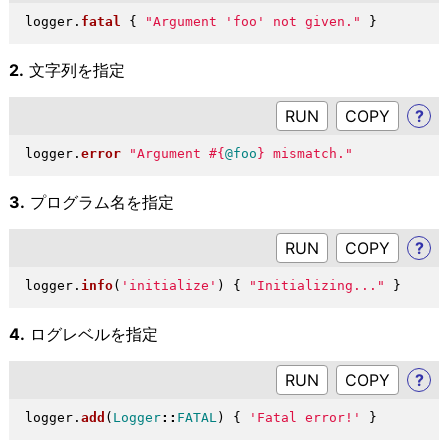
logger
.
fatal
{
"
Argument 'foo' not given.
"
}
2.
文字列を指定
RUN
?
logger
.
error
"
Argument 
#{
@foo
}
 mismatch.
"
3.
プログラム名を指定
RUN
?
logger
.
info
(
'initialize'
)
{
"
Initializing...
"
}
4.
ログレベルを指定
RUN
?
logger
.
add
(
Logger
::
FATAL
)
{
'Fatal error!'
}