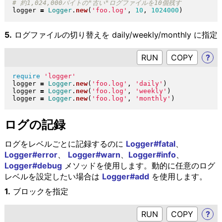
logger 
=
Logger
.
new
(
'foo.log'
, 
10
, 
1024000
)
5.
ログファイルの切り替えを daily/weekly/monthly に指定
RUN
?
require
'logger'
logger 
=
Logger
.
new
(
'foo.log'
, 
'daily'
)
logger 
=
Logger
.
new
(
'foo.log'
, 
'weekly'
)
logger 
=
Logger
.
new
(
'foo.log'
, 
'monthly'
)
ログの記録
ログをレベルごとに記録するのに
Logger#fatal
、
Logger#error
、
Logger#warn
、
Logger#info
、
Logger#debug
メソッドを使用します。動的に任意のログ
レベルを設定したい場合は
Logger#add
を使用します。
1.
ブロックを指定
RUN
?