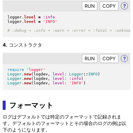
RUN
?
logger
.
level
=
:info
logger
.
level
=
'INFO'
4.
コンストラクタ
RUN
?
require
'logger'
Logger
.
new
(
logdev, 
level:
Logger
::
INFO
)
Logger
.
new
(
logdev, 
level:
:info
)
Logger
.
new
(
logdev, 
level:
'INFO'
)
フォーマット
ログはデフォルトでは特定のフォーマットで記録されま
す。デフォルトのフォーマットとその場合のログの例は以
下のようになります。