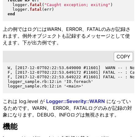
rescue
=>
 err

  logger
.
fatal
(
"
Caught exception; exiting
"
)
  logger
.
fatal
(
err
)
end
上の例ではログにはWARN、ERROR、FATALのみが記録さ
れます。例外オブジェクトも記録するメッセージとして使
えます。下が出力例です。
W, [2017-12-07T02:22:53.649000 #11601]  WARN -- : Not
F, [2017-12-07T02:22:53.649172 #11601] FATAL -- : Cau
F, [2017-12-07T02:22:53.649222 #11601] FATAL -- : No 
logger_sample.rb:12:in 'IO.foreach'

これは log.level が
Logger::Severity::WARN
になってい
るためです。WARN、 ERROR、FATALログのみが記録の対
象になります。DEBUG、INFOログは無視されます。
機能