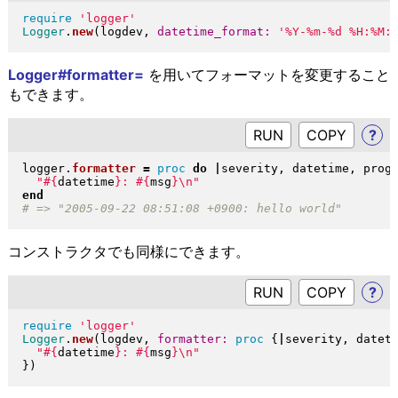
require
'logger'
Logger
.
new
(
logdev, 
datetime_format:
'%Y-%m-%d %H:%M:
Logger#formatter=
を用いてフォーマットを変更すること
もできます。
RUN
?
logger
.
formatter
=
proc
do
|
severity, datetime, prog
"
#{
datetime
}
: 
#{
msg
}
\n
"
end
コンストラクタでも同様にできます。
RUN
?
require
'logger'
Logger
.
new
(
logdev, 
formatter:
proc
{
|
severity, datet
"
#{
datetime
}
: 
#{
msg
}
\n
"
}
)