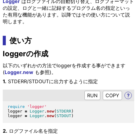
Logger
はログファイルの自動切り替え、ログフォーマット
の設定、ログと一緒に記録するプログラム名の指定といっ
た有用な機能があります。以降ではその使い方について説
明します。
使い方
loggerの作成
以下のいずれかの方法でloggerを作成する事ができます
(
Logger.new
も参照)。
1.
STDERR/STDOUTに出力するように指定
RUN
?
require
'logger'
logger 
=
Logger
.
new
(
STDERR
)
logger 
=
Logger
.
new
(
STDOUT
)
2.
ログファイル名を指定