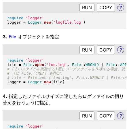
RUN
?
require
'logger'
logger 
=
Logger
.
new
(
'logfile.log'
)
3.
File
オブジェクトを指定
RUN
?
require
'logger'
file 
=
File
.
open
(
'foo.log'
, 
File
::
WRONLY
|
File
::
APP
logger 
=
Logger
.
new
(
file
)
4.
指定したファイルサイズに達したらログファイルの切り
替えを行うように指定。
RUN
?
require
'logger'