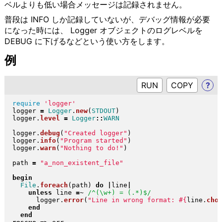
ベルよりも低い場合メッセージは記録されません。
普段は INFO しか記録していないが、デバッグ情報が必要
になった時には、 Logger オブジェクトのログレベルを
DEBUG に下げるなどという使い方をします。
例
RUN
?
require
'logger'
logger 
=
Logger
.
new
(
STDOUT
)
logger
.
level
=
Logger
::
WARN
logger
.
debug
(
"
Created logger
"
)
logger
.
info
(
"
Program started
"
)
logger
.
warn
(
"
Nothing to do!
"
)
path 
=
"
a_non_existent_file
"
begin
File
.
foreach
(
path
)
do
|
line
|
unless
 line 
=~
/^(\w+) = (.*)$/
      logger
.
error
(
"
Line in wrong format: 
#{
line
.
cho
end
end