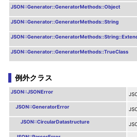
JSON::Generator::GeneratorMethods::Object
JSON::Generator::GeneratorMethods::String
JSON::Generator::GeneratorMethods::String::Exten
JSON::Generator::GeneratorMethods::TrueClass
例外クラス
JSON::JSONError
J
JSON::GeneratorError
J
JSON::CircularDatastructure
J
JSON::ParserError