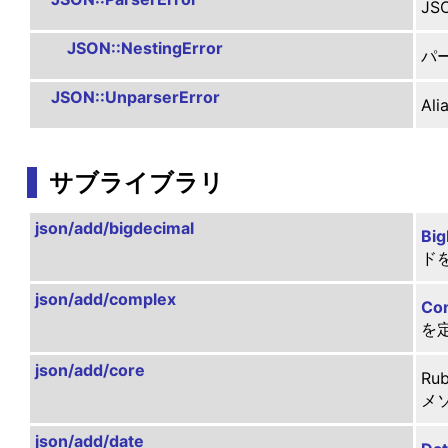
J
JSON::NestingError
パ
JSON::UnparserError
Ali
サブライブラリ
json/add/bigdecimal
Big
ド
json/add/complex
Co
を
json/add/core
Ru
メ
json/add/date