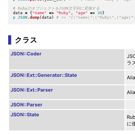
data 
=
{
"
name
"
=>
"
Ruby
"
, 
"
age
"
=>
30
}
p
JSON
.
dump
(
data
)
クラス
JSON::Coder
J
ラ
JSON::Ext::Generator::State
Ali
JSON::Ext::Parser
Ali
JSON::Parser
JSON::State
R
に