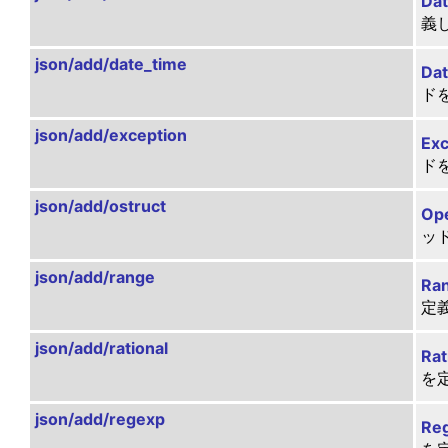
Da
義
json/add/date_time
Da
ド
json/add/exception
Exc
ド
json/add/ostruct
Ope
ッ
json/add/range
Ra
定
json/add/rational
Rat
を
json/add/regexp
Re