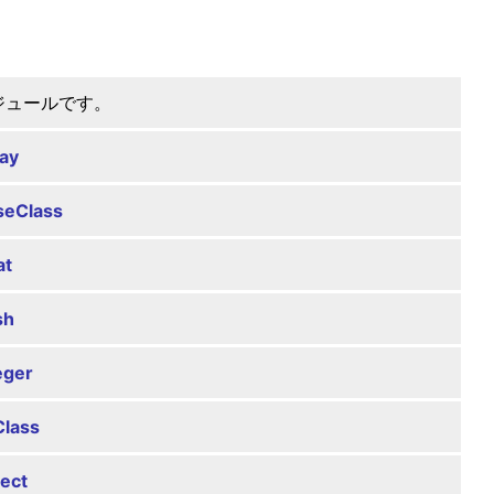
めのモジュールです。
ay
seClass
at
sh
eger
Class
ect