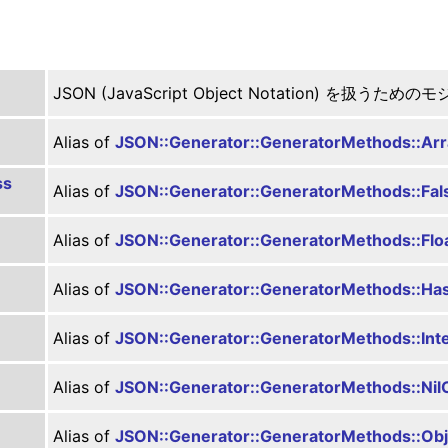
JSON (JavaScript Object Notation) を扱うた
Alias of
JSON::Generator::GeneratorMethods::Arr
ss
Alias of
JSON::Generator::GeneratorMethods::Fal
Alias of
JSON::Generator::GeneratorMethods::Flo
Alias of
JSON::Generator::GeneratorMethods::Ha
Alias of
JSON::Generator::GeneratorMethods::Int
Alias of
JSON::Generator::GeneratorMethods::Nil
Alias of
JSON::Generator::GeneratorMethods::Obj