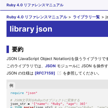
Ruby 4.0 リファレンスマニュアル
Ruby 4.0 リファレンスマニュアル
ライブラリ一覧
j
library json
要約
JSON (JavaScript Object Notation)を扱うライブラリ
このライブラリでは、
JSON
モジュールに JSON を操
JSON の仕様は
[RFC7159]
を参照してください。
例
require
"
json
"
json_str 
=
'{"name": "Ruby", "age": 30}'
p
JSON
.
parse
(
json_str
)