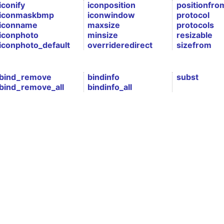
iconify
iconposition
positionfro
iconmaskbmp
iconwindow
protocol
iconname
maxsize
protocols
iconphoto
minsize
resizable
iconphoto_default
overrideredirect
sizefrom
bind_remove
bindinfo
subst
bind_remove_all
bindinfo_all