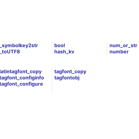
_symbolkey2str
bool
num_or_str
_toUTF8
hash_kv
number
latintagfont_copy
tagfont_copy
tagfont_configinfo
tagfontobj
tagfont_configure