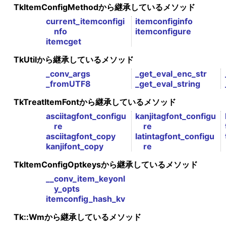
TkItemConfigMethodから継承しているメソッド
current_itemconfigi
itemconfiginfo
nfo
itemconfigure
itemcget
TkUtilから継承しているメソッド
_conv_args
_get_eval_enc_str
_fromUTF8
_get_eval_string
TkTreatItemFontから継承しているメソッド
asciitagfont_configu
kanjitagfont_configu
re
re
asciitagfont_copy
latintagfont_configu
kanjifont_copy
re
TkItemConfigOptkeysから継承しているメソッド
__conv_item_keyonl
y_opts
itemconfig_hash_kv
Tk::Wmから継承しているメソッド