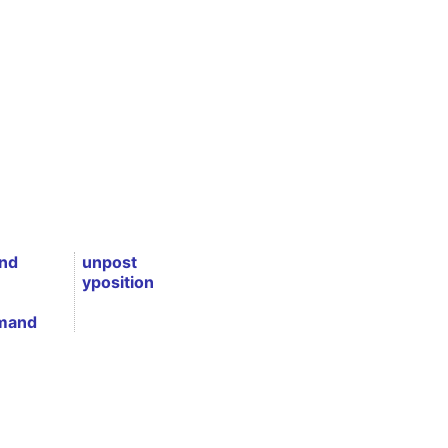
nd
unpost
yposition
mand