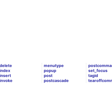
delete
menutype
postcomma
index
popup
set_focus
insert
post
tagid
invoke
postcascade
tearoffcom