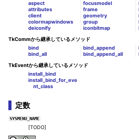
aspect
focusmodel
attributes
frame
client
geometry
colormapwindows
group
deiconify
iconbitmap
TkCommから継承しているメソッド
bind
bind_append
bind_all
bind_append_all
TkEventから継承しているメソッド
install_bind
install_bind_for_eve
nt_class
定数
SYSMENU_NAME
[TODO]