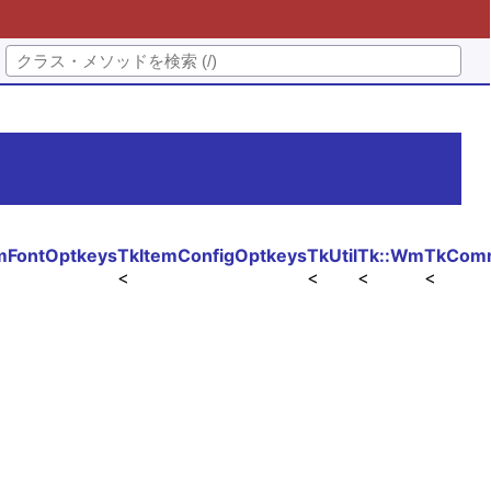
mFontOptkeys
TkItemConfigOptkeys
TkUtil
Tk::Wm
TkCom