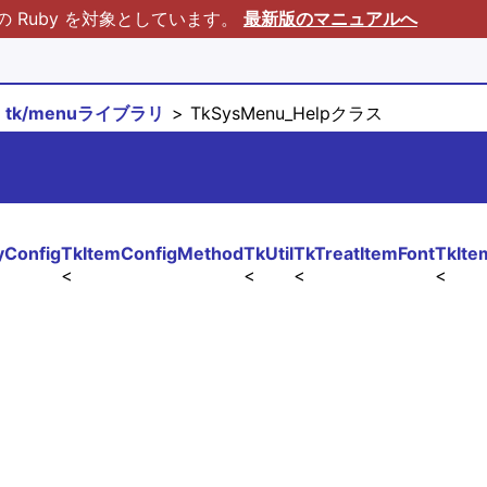
Ruby を対象としています。
最新版のマニュアルへ
tk/menuライブラリ
TkSysMenu_Helpクラス
Config
TkItemConfigMethod
TkUtil
TkTreatItemFont
TkIte