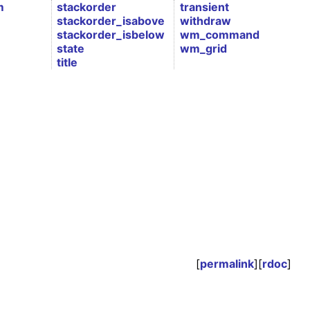
m
stackorder
transient
stackorder_isabove
withdraw
stackorder_isbelow
wm_command
state
wm_grid
title
[
permalink
][
rdoc
]