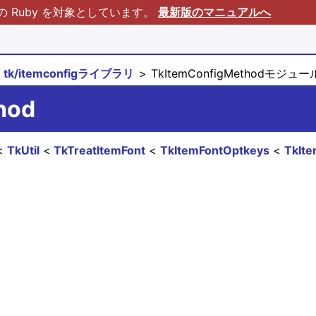
Ruby を対象としています。
最新版のマニュアルへ
tk/itemconfigライブラリ
TkItemConfigMethodモジュー
hod
TkUtil
TkTreatItemFont
TkItemFontOptkeys
TkIt