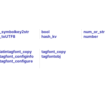
_symbolkey2str
bool
num_or_str
_toUTF8
hash_kv
number
latintagfont_copy
tagfont_copy
tagfont_configinfo
tagfontobj
tagfont_configure