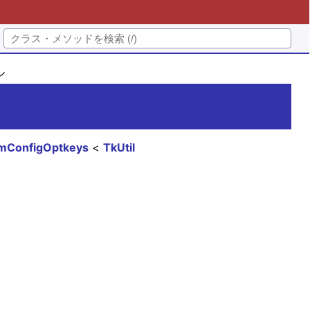
ル
emConfigOptkeys
TkUtil